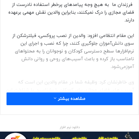
فرزندان ما به هیچ وجه پیامدهای پرخطر استفاده نادرست از
فضای مجازی را درک نمیکنند، بنابراین والدین نقش مهمی برعهده
دارند.
این مقام انتظامی افزود: والدین از نصب پروکسی، فیلترشکن از
سوی دانش‌آموزان جلوگیری کنند، چرا که نصب و اجرای این
نرم‌افزار‌ها سطح دسترسی کودکان و نوجوانان را به محتوا‌های
نامناسب باز کرده و باعث آسیب‌های روحی و روانی دانش
آموزمی‌شود.
وی خاطرنشان کرد: وظیفه شما در مقام والدین این است که
آسیب های فضای مجازی برای کودکان را بشناسید. با شناخت این
آسیب ها کار ساده تری برای مقابله با پیامدهای ناخوشایندشان
مشاهده بیشتر
خواهید داشت .با کودکانتان در فضای مجازی وقت بگذارید او باید
به شما اعتماد داشته باشد و بدون ترس، تجربه‌های ناخوشایندش
را با شما در میان بگذارد.
دانلود نرم افزار
سرهنگ شاکری بيان داشت: نباید فضای مجازی را جایگزین