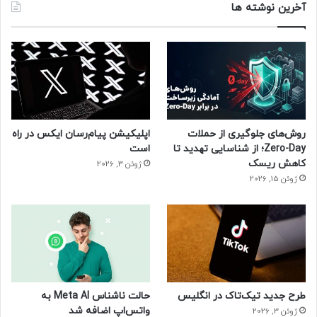
آخرین نوشته ها
روش‌های جلوگیری از حملات
اپلیکیشن پیام‌رسان ایکس در راه
Zero-Day؛ از شناسایی تهدید تا
است
کاهش ریسک
ژوئن 3, 2026
ژوئن 15, 2026
طرح جدید تیک‌تاک در انگلیس
حالت ناشناس Meta AI به
واتس‌اپ اضافه شد
ژوئن 3, 2026