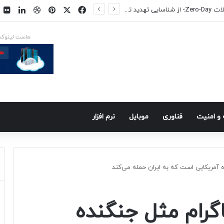
فیسبوک
ایکس
پینتریست
دریبببل
لینکد
ت
س در راه است
هاست لینوک
و امنيت
فناوری
موبايل
نرم افزار
 آمریکایی است که به ایران حمله می‌کند
گرام مثل جنگنده