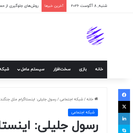
شنبه, 8 آگوست 2026
اپلیکیشن پیام‌رسان ایک
آخرین خبرها
خانه
بازی
سخت‌افزار
سيستم عامل
شبكه 
فیسبوک
خانه
/
شبكه اجتماعی
/
رسول جلیلی: اینستاگرام مثل جنگنده
ایکس
شبكه اجتماعی
لینکداین
رسول جلیلی: اینستا
اسکایپ