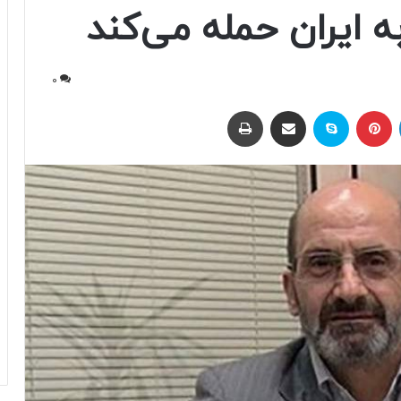
 ایران حمله می‌کند
0
لینکداین
پینتریست
اسکایپ
اشتراک با ایمیل
چاپ