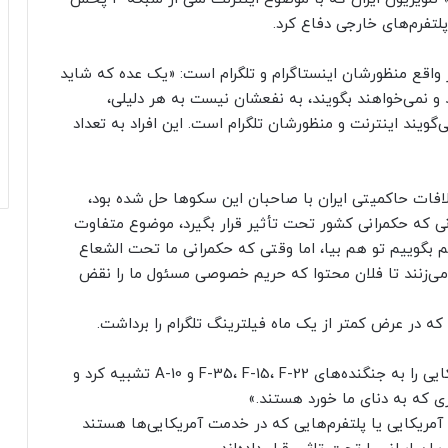
لتفرم‌های خارجی دفاع کرد.
ر واقع منظورشان اینستاگرام و تلگرام است: «یک عده که شاید
و نمی‌خواهند بگویند، به نفعشان نیست به هر دلیلی،
گویند اینترنت و منظورشان تلگرام است. این افراد به تعداد
تلافات حاکمیتی ایران با صاحبان این سکوها حل شده بود،
انی که حکمرانی کشور تحت تأثیر قرار بگیرد، موضوع متفاوت
 بگوییم تو هم بیا، اما وقتی که حکمرانی ما تحت الشعاع
 می‌زنند تا فلان محتوا که حریم خصوصی مسئول ما را نقض
که در عرض کمتر از یک ماه فیلترینگ تلگرام را برداشت.
این عضو شورای عالی فضای مجازی، پلتفرم‌های آمریکایی را به جنگنده‌های F-35، F-15، F-22 و A-10 تشبیه کرد و
 که به دنای ما خورد هستند.»
مریکایی یا پلتفرم‌هایی که در خدمت آمریکایی‌ها هستند