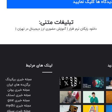
یدگاه ها کلیک نمایید
تبلیغات متنی:
دانلود رایگان نرم افزار
|
آموزش حضوری ارز دیجیتال در تهران
|
ید
لینک های مرتبط
مجله خبری بیکینگ
برگزیده های ایران
مجله خبری یولن
مجله خبری لستک
مجله خبری gsxr
مجله خبری mydtc
مجله خبری سیلاد