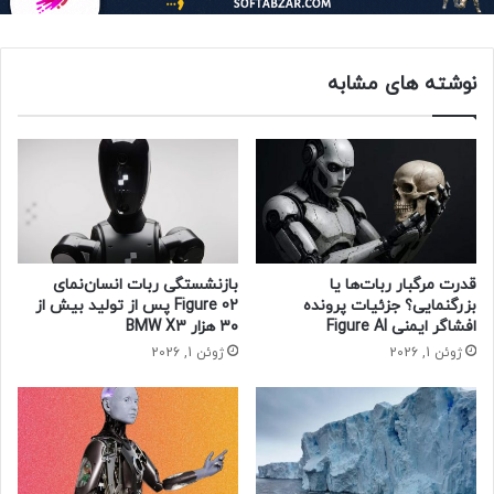
آمازون می‌گوید نرخ حوادث ثبت‌شده بخش‌هایی که ربات در
آن‌ها فعال است در سال ۲۰۲۲ نسبت به واحدهای غیررباتیک ۱۵
درصد کاهش یافته است و زمان از دست‌رفته آن‌ها به‌دلیل
نوشته های مشابه
حوادث نیز ۱۸ درصد کمتر شده است.
ربات جدید Sequoia از ماه جاری میلادی تاکنون در مرکز پردازش
کالا هوستون، تگزاس در حال فعالیت است، اما این غول تجارت
الکترونیک هنوز هیچ برنامه‌ای برای عرضه گسترده‌تر آن ارائه نکرده
است.
حتما بخوانید :
ربات تسلا یوگا می‌کند + ویدئو
قدرت مرگبار ربات‌ها یا
بازنشستگی ربات انسان‌نمای
بزرگنمایی؟ جزئیات پرونده
Figure 02 پس از تولید بیش از
افشاگر ایمنی Figure AI
۳۰ هزار BMW X3
ربات
ژوئن 1, 2026
ژوئن 1, 2026