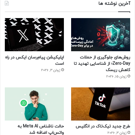
آخرین نوشته ها
روش‌های جلوگیری از حملات
اپلیکیشن پیام‌رسان ایکس در راه
Zero-Day؛ از شناسایی تهدید تا
است
کاهش ریسک
ژوئن 3, 2026
ژوئن 15, 2026
طرح جدید تیک‌تاک در انگلیس
حالت ناشناس Meta AI به
واتس‌اپ اضافه شد
ژوئن 3, 2026