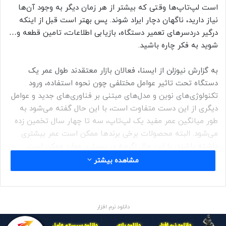
است لپ‌تاپ‌ها وقتی که بیشتر از هر زمان دیگر به وجود آن‌ها
نیاز دارید، ناگهان دچار ایراد شوند. پس بهتر است قبل از اینکه
درگیر دردسرهای تعمیر دستگاه، بازیابی اطلاعات، تامین قطعه و…
شوید به فکر چاره باشید.
به گزارش نیوزلن از ایسنا، فعالان بازار معتقدند طول عمر یک
دستگاه تحت تاثیر عوامل مختلفی چون نحوه استفاده، ورود
تکنولوژی‌های نوین و مدل‌های مبتنی بر فناوری‌های جدید و عوامل
دیگری از این دست متفاوت است، با این حال گفته می‌شود به
طور میانگین عمر مفید یک لپ‌تاپ، سه تا چهار سال تخمین زده
می‌شود. البته محصولات برخی برندها ممکن است عمر بیشتری
داشته باشند، با این حال اگرچه در بسیاری موارد ممکن است
خرابی یک قطعه در نگاه اول به معنی پایان یافتن عمر یک لپ‌تاپ
مشاهده بیشتر
نباشد، اما عدم یافتن قطعه در بازار، به دلیل عرضه مدل‌های جدید
که بر تکنولوژی‌های نوین مبتنی هستند خط قرمزی روی ادامه
حیات لپ‌تاپ می‌کشد.
دانلود نرم افزار
در هر حال معمولا یکی از اولین قطعاتی که در لپ‌تاپ دچار مشکل