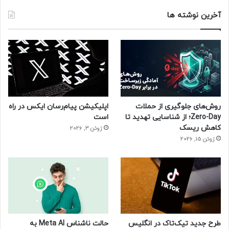
آخرین نوشته ها
روش‌های جلوگیری از حملات
اپلیکیشن پیام‌رسان ایکس در راه
Zero-Day؛ از شناسایی تهدید تا
است
کاهش ریسک
ژوئن 3, 2026
ژوئن 15, 2026
طرح جدید تیک‌تاک در انگلیس
حالت ناشناس Meta AI به