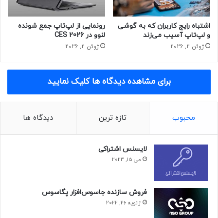
لپ‌تاپ به برق است، اگر دقت کرده باشید هنگامی که لپ‌تاپ را
به برق وصل می‌کنید، گاهی اوقات جرقه‌های کوچکی در اطراف
اشتباه رایج کاربران که به گوشی
رونمایی از لپ‌تاپ جمع شونده
پریز به‌راحتی قابل مشاهده‌اند، همین جرقه‌ها یا به قولی نوسانات
و لپ‌تاپ آسیب می‌زند
لنوو در 2026 CES
برق باعث می‌شود که به لپ‌تاپ آسیب جدی وارد شود.
ژوئن 2, 2026
ژوئن 2, 2026
استفاده از پریزها یا سه راهی‌ها یا محافظ جریان برق می‌تواند
برای مشاهده دیدگاه ها کلیک نمایید
این مشکل را تا حد زیادی برطرف کند. توصیه می‌شود لپ‌تاپ را
مستقیم به برق وصل نکنید. علاوه بر این همواره سعی کنید از
نرم‌افزارها و ضدویروس‌های مناسب و اصل استفاده کنید.
محبوب
تازه ترین
دیدگاه ها
newslan
لایسنس اشتراکی
نیوزلن: لپ‌تاپ کامپیوتر همراه باتری
می 15, 2023
فروش سازنده جاسوس‌افزار پگاسوس
ژانویه 26, 2022