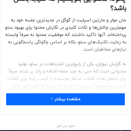
باشد؟
جان مولر و مارتین اسپلیت از گوگل در جدیدترین جلسه خود به
مهم‌ترین چالش‌ها و نکات کلیدی در نگارش محتوا برای بهبود سئو
پرداخته‌اند. آنها تأکید داشتند که موفقیت محتوا نه صرفاً وابسته
به رعایت تکنیک‌های سئو، بلکه بر اساس چگونگی پاسخگویی به
نیازهای مخاطبان است.
به گزارش نیوزلن، یکی از رایج‌ترین اشتباهات در سئو، تولید
محتوایی است که حتی به چند جمله اضافه و زائد پر شده، صرفاً
برای تحقق تعداد کلمات مدنظر نویسنده یا کسب رتبه برای کلمات
کلیدی پرجستجو. اسپلیت با اشاره به تجربه شخصی خود بیان
می‌کند که نوشتن محتوا برای خود با نوشتن برای مخاطب یک
مشاهده بیشتر
زمین تا آسمان فرق دارد و دانستن اینکه مخاطب چه می‌خواهد،
مهارتی پیچیده ولی حیاتی است.
مولر و اسپلیت همچنین پیشنهاد کردند که بهترین منبع الهام برای
دانلود نرم افزار
تهیه محتوا، خود کاربران و بازدیدکنندگان سایت هستند. پرسیدن