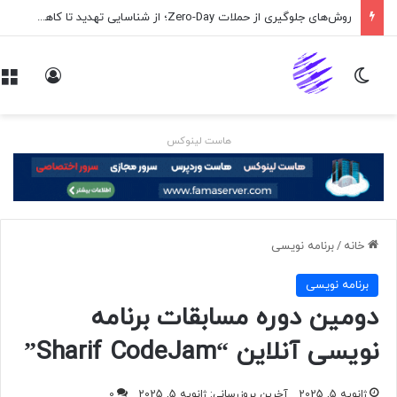
روش‌های جلوگیری از حملات Zero-Day؛ از شناسایی تهدید تا کاهش ریسک
تغییر پوسته
ورود
هاست لینوکس
خانه
/
برنامه نويسی
برنامه نويسی
دومین دوره مسابقات برنامه
نویسی آنلاین “Sharif CodeJam”
ژانویه 5, 2025
آخرین بروزرسانی: ژانویه 5, 2025
0