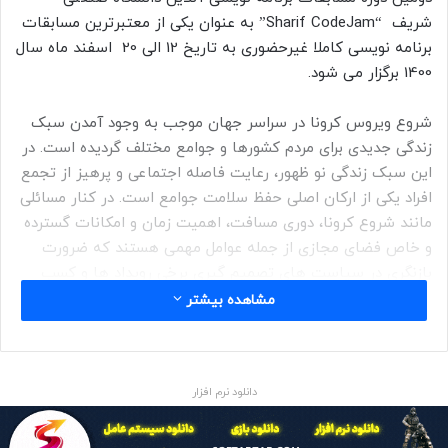
شریف “Sharif CodeJam” به عنوان یکی از معتبرترین مسابقات
برنامه نویسی کاملا غیرحضوری به تاریخ 12 الی 20 اسفند ماه سال
1400 برگزار می شود.
شروع ویروس کرونا در سراسر جهان موجب به وجود آمدن سبک
زندگی جدیدی برای مردم کشورها و جوامع مختلف گردیده است. در
این سبک زندگی نو ظهور، رعایت فاصله اجتماعی و پرهیز از تجمع
افراد یکی از ارکان اصلی حفظ سلامت جوامع است. در کنار مسائلی
مانند شروع کرونا، دوری مسافت، اهمیت زمان و امکانات گسترده
و خاص فضای مجازی از جمله عوامل مهمی هستند که ضرورت
بازنگری در سیاست های تصمیم گیری برخی رویداد ها و کسب
کارها که شاید تا قبل از این اتفاقات به ضرورت حضور در فضای
مشاهده بیشتر
مجازی توجه کمتر داشتند را نشان دهد.
برگزاری رویداد های مجازی یکی از بهترین فرصت ها برای صاحبان
دانلود نرم افزار
کسب و کارها است تا با بهره گیری از فناوری به روز و کارآمد
اطلاع رسانی چند رسانه ای، محصولات و خدمات خود را به شکل