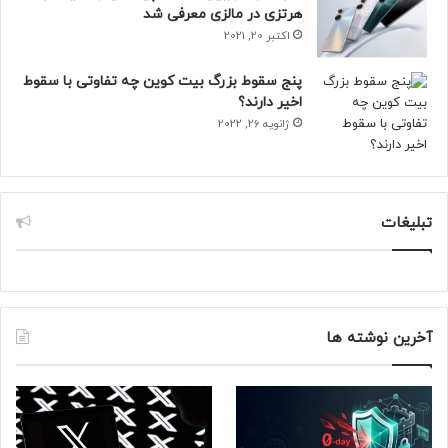
دبیرخانه تماس حاصل فرمایند.
هرتزی در مالزی معرفی شد
وبسایت www.codejam.sharif.ir
اکتبر 20, 2021
شماره تماس: 5-66028963-021
پنج سقوط بزرگ بیت کوین چه تفاوتی با سقوط
اخیر دارند؟
ژانویه 26, 2022
حتما بخوانید :
محبوب‌ترین زبان‌های برنامه‌نویسی جهان
تبلیغات
دانشگاه شریف
آخرین نوشته ها