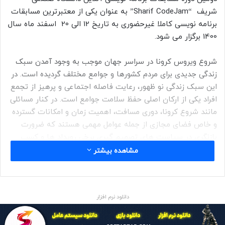
شریف “Sharif CodeJam” به عنوان یکی از معتبرترین مسابقات
برنامه نویسی کاملا غیرحضوری به تاریخ 12 الی 20 اسفند ماه سال
1400 برگزار می شود.
شروع ویروس کرونا در سراسر جهان موجب به وجود آمدن سبک
زندگی جدیدی برای مردم کشورها و جوامع مختلف گردیده است. در
این سبک زندگی نو ظهور، رعایت فاصله اجتماعی و پرهیز از تجمع
افراد یکی از ارکان اصلی حفظ سلامت جوامع است. در کنار مسائلی
مانند شروع کرونا، دوری مسافت، اهمیت زمان و امکانات گسترده
و خاص فضای مجازی از جمله عوامل مهمی هستند که ضرورت
بازنگری در سیاست های تصمیم گیری برخی رویداد ها و کسب
کارها که شاید تا قبل از این اتفاقات به ضرورت حضور در فضای
مشاهده بیشتر
مجازی توجه کمتر داشتند را نشان دهد.
برگزاری رویداد های مجازی یکی از بهترین فرصت ها برای صاحبان
دانلود نرم افزار
کسب و کارها است تا با بهره گیری از فناوری به روز و کارآمد
اطلاع رسانی چند رسانه ای، محصولات و خدمات خود را به شکل