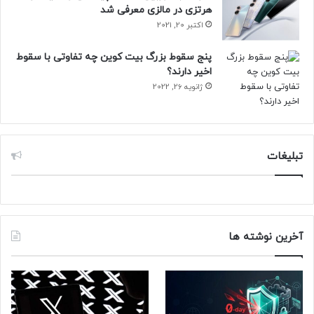
دبیرخانه تماس حاصل فرمایند.
هرتزی در مالزی معرفی شد
وبسایت www.codejam.sharif.ir
اکتبر 20, 2021
شماره تماس: 5-66028963-021
پنج سقوط بزرگ بیت کوین چه تفاوتی با سقوط
اخیر دارند؟
ژانویه 26, 2022
حتما بخوانید :
برگزاری «جشنوارۀ زمستانۀ برنامه‌نویسی» در
آکادمی ایرانسل
تبلیغات
دانشگاه شریف
آخرین نوشته ها