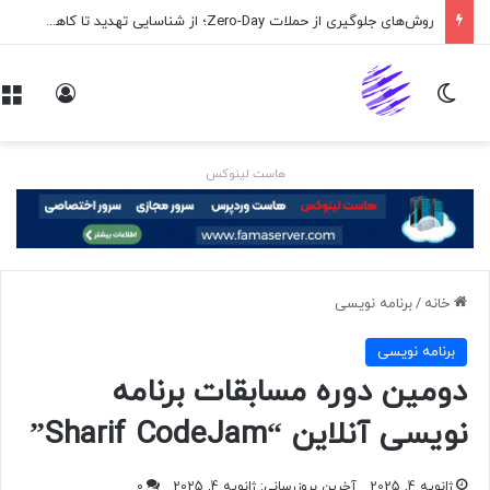
روش‌های جلوگیری از حملات Zero-Day؛ از شناسایی تهدید تا کاهش ریسک
تغییر پوسته
ورود
هاست لینوکس
خانه
/
برنامه نويسی
برنامه نويسی
دومین دوره مسابقات برنامه
نویسی آنلاین “Sharif CodeJam”
ژانویه 4, 2025
آخرین بروزرسانی: ژانویه 4, 2025
0