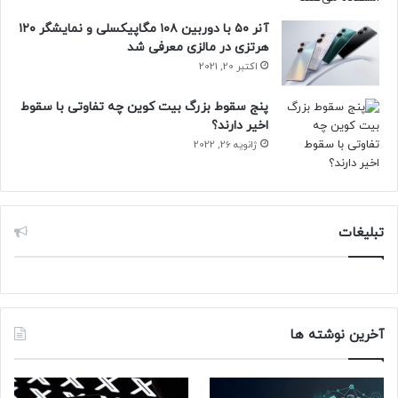
از شهر تهران
آنر ۵۰ با دوربین ۱۰۸ مگاپیکسلی و نمایشگر ۱۲۰
– نیکان زمانی
هرتزی در مالزی معرفی شد
دانشجوی کارشناسی مهندسی کامپیوتر از دانشگاه تبریز از شهر
اکتبر 20, 2021
تبریز
پنج سقوط بزرگ بیت کوین چه تفاوتی با سقوط
اخیر دارند؟
افراد زیر نیز شایسته تقدیر شناخته شدند:
ژانویه 26, 2022
– سامان اسلامی
– علیرضا مردعلیشاهی
– مهدی نظری
– ارشیا سلطانی موخر
تبلیغات
– علی انصاری
– محمدرضا محمدزاده اصل
آخرین نوشته ها
حتما بخوانید :
عرضه یکی از محبوب‌ترین زبان‌های برنامه
نویسی جهان برای لینوکس