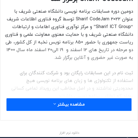
دومین دوره مسابقات برنامه نویسی دانشگاه صنعتی شریف با
عنوان Sharif CodeJam 2022 توسط گروه فناوری اطلاعات شریف
“Sharif ICT Group” و مرکز نوآوری فناوری اطاعات و ارتباطات
دانشگاه صنعتی شریف و با حمایت معنوی معاونت علمی و فناوری
ریاست جمهوری با حضور 850 برنامه نویس نخبه از کل کشور، طی
دو مرحله در تاریخ های 12 اسفند و 19 الی20 اسفند ماه سال 1400
به صورت غیر حضوری و آنلاین برگزار شد.
ثبت نام در این مسابقات رایگان بود و شرکت کنندگان برای
استفاده از تکنولوژی ‌ها و زبان ‌های برنامه نویسی هیچ
محدودیتی نداشتند و در اصل مخاطب این رویداد تمامی کسانی
بودند که توانایی برنامه نویسی داشتند.
سوالات مسابقه بدین صورت طراحی شدند که کمیته علمی
مشاهده بیشتر
مسابقات مدتی از برگزاری رویداد با حضور سرمایه گذاران، شرکت
های بزرگ، چهره های موفق استارتاپی و افراد سرشناس در حوزه
ICT تشکیل شد و به تدوین سوالات اصلی مسابقات پرداختند.
دانلود نرم افزار
همین گروه وظیفه داوری و امتیاز دهی به شرکت کنندگان را بر