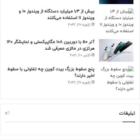
بیش از ۱٫۴ میلیارد دستگاه از ویندوز ۱۰ و
ویندوز ۱۱ استفاده می‌کنند
ژانویه 26, 2022
آنر ۵۰ با دوربین ۱۰۸ مگاپیکسلی و نمایشگر ۱۲۰
هرتزی در مالزی معرفی شد
اکتبر 20, 2021
پنج سقوط بزرگ بیت کوین چه تفاوتی با سقوط
اخیر دارند؟
ژانویه 26, 2022
انجام این کار سبب می‌شود تا گستره بیشتری از محصولات
بتوانند با پلتفرم یکپارچه هارمونی سازگار شده و دیگر دستگاه‌های
مبتنی بر سیستم‌عامل Euler نیز به راحتی بتوانند با دستگاه‌های
تبلیغات
مبتنی بر هارمونی اتصال برقرار کنند. در همین رابطه طی کنفرانس
HDC.Together هواوی بخشی نیز به معرفی مقدماتی زبان برنامه
نویسی کانجی اختصاص یافت تا توضیحاتی در خصوص هدف و
رویکرد هواوی از عرضه این زبان برنامه نویسی شخصی سازی شده