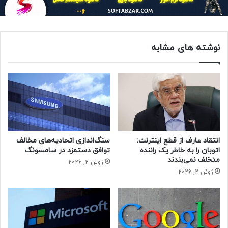
نوشته های مشابه
انتقاد عارف از قطع اینترنت:
سنگ‌اندازی اتحادیه‌های مخالف
اتوبان را به خاطر یک راننده
توافق دستمزد در سامسونگ
متخلف نمی‌بندند
بنابر اعلام هواوی، HarmonyOS 3 نسبت به نسخه پیشین این
ژوئن 2, 2026
ژوئن 2, 2026
پلتفرم از 50 درصد بهبود در بخش اتصال به دستگاه‌های هوشمند،
ارتقاء دو برابر در اجرای پایدار محتوایHD و 20 درصد پیشرفت برای
عملکردهای بین دستگاهی (Cross-Device) برخوردار است.