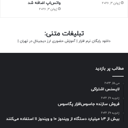
واتس‌اپ اضافه شد
ژوئن 3, 2026
ژوئن 3, 2026
تبلیغات متنی:
دانلود رایگان نرم افزار
|
آموزش حضوری ارز دیجیتال در تهران
|
بنا بر اظهارات آقای ریچارد یو، مدیر بخش محصولات مصرفی
هواوی، این شرکت قصد دارد تا پایان سال جاری یا در ابتدای سال
مطالب پر بازدید
میلادی آینده، نخستین خودروهای کراس اور مبتنی بر پلتفرم
هارمونی را که با همکاری هواوی و شرکت نوآور SERES که در
می 15, 2023
زمینه خودروهای الکتریکی فعالیت می‎کند، به بازار عرضه کند.
لایسنس اشتراکی
ژانویه 26, 2022
فروش سازنده جاسوس‌افزار پگاسوس
ژانویه 26, 2022
بیش از ۱٫۴ میلیارد دستگاه از ویندوز ۱۰ و ویندوز ۱۱ استفاده می‌کنند