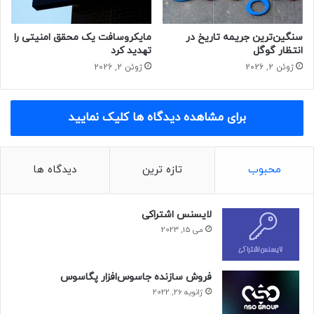
سنگین‌ترین جریمه تاریخ در
مایکروسافت یک محقق امنیتی را
انتظار گوگل
تهدید کرد
ژوئن 2, 2026
ژوئن 2, 2026
برای مشاهده دیدگاه ها کلیک نمایید
محبوب
تازه ترین
دیدگاه ها
نسخه آزمایشی این سیستم‌عامل قرار است در سه ماهه نخست
سال 2022 میلادی در دسترس توسعه‌دهندگان قرار گیرد اما تا
نهایی شدن و امکان استفاده برای کاربران باید مدتی بیشتر صبر
لایسنس اشتراکی
کرد.
می 15, 2023
زبان برنامه‌نویسی هواوی در راه است
پیش از این توسط هواوی اعلام شده بود که این شرکت قصد دارد
فروش سازنده جاسوس‌افزار پگاسوس
ژانویه 26, 2022
با ارائه زبان برنامه‌نویسی جدید برای HarmonyOS به نام Cangjie،
این پلتفرم را با سیستم‌عامل مبتنی بر لینوکس Euler ادغام کند.