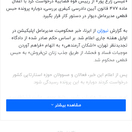
«عیسی زارع پور» از رییس قوه قضاییه درخواست کرد با اعمال
ماده ۴۷۷ قانون آیین دادرسی کیفری بررسی، دوباره پرونده حبس
قطعی مدیرعامل دیوار در دستور کار قرار بگیرد.
به گزارش
نیوزلن
از ایرنا، خبر محکومیت مدیرعامل اپلیکیشن در
اوایل هفته جاری اعلام شد. بر اساس حکم صادر شده از دادگاه
تجدیدنظر تهران، «اشکان آرمندهی» به اتهام «فراهم آوردن
موجبات فساد و فحشا، از طریق جذب زنان تن‌فروش» به حبس
قطعی محکوم شد.
پس از اعلام این خبر، فعالان و مسوولان حوزه استارتاپی کشور
درخواست کردند دوباره به این پرونده رسیدگی شود.
امروز سید جمال هادیان، رئیس روابط عمومی وزارت ارتباطات، در
توئیتی از پیگیری این موضوع توسط عیسی زارع پور وزیر ارتباطات
مشاهده بیشتر
خبر داد.
وی گفت: وزیر ارتباطات از زمان اطلاع از پرونده مدیرعامل دیوار،