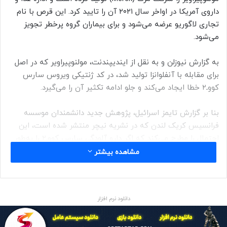
داروی آمریکا در اواخر سال ۲۰۲۱ آن را تایید کرد. این قرص با نام
تجاری لاگوریو عرضه می‌شود و برای بیماران گروه پرخطر تجویز
می‌شود.
به گزارش نیوزلن و به نقل از ایندیپندنت، مولنوپیراویر که در اصل
برای مقابله با آنفلوانزا تولید شد، در کد ژنتیکی ویروس سارس‌
کوو‌ـ۲ خطا ایجاد می‌کند و جلو ادامه تکثیر آن را می‌گیرد.
بنا بر گزارش تایمز اسرائیل، پژوهش جدید دانشمندان موسسه
فرانسیس کریک لندن که در نشریه نیچر منتشر شده است، این
احتمال را مطرح می‌کند که اگر دارو آلودگی سارس کوو‌ـ‌۲ را به‌طور
کامل از بدن پاک نکند، خطر انتقال جهش‌های مرتبط با
مشاهده بیشتر
مولنوپیراویر وجود دارد.
این پژوهشگران پایگاه داده‌های حاوی بیش از ۱۵ میلیون ژنوم
دانلود نرم افزار
سارس کوو‌ـ‌۲ را بررسی و جهش‌های مشخصی را از سال ۲۰۲۲، سال
پس از عرضه مولنوپیراویر، شناسایی کردند.