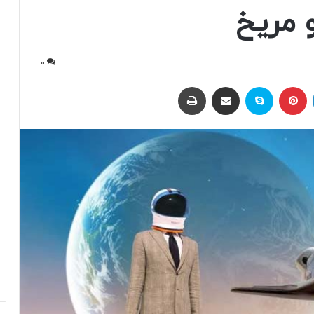
و مریخ
0
لینکداین
پینتریست
اسکایپ
اشتراک با ایمیل
چاپ