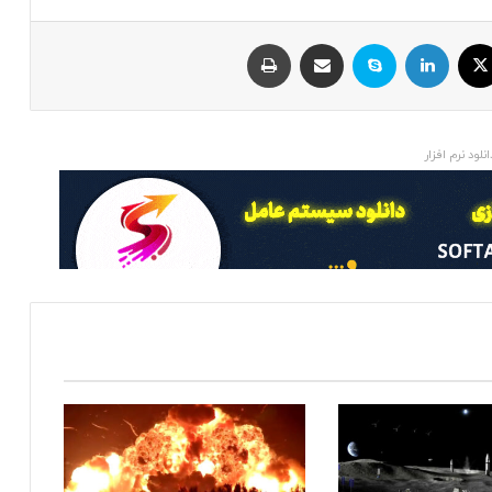
ایکس
لینکداین
اسکایپ
اشتراک با ایمیل
چاپ
انلود نرم افزار