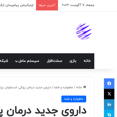
جمعه, 7 آگوست 2026
اپلیکیشن پیام‌رسان ایک
آخرین خبرها
خانه
بازی
سخت‌افزار
سيستم عامل
شبكه 
فیسبوک
خانه
/
ماهواره و فضا
/
داروی جدید درمان پوکی استخوان برای
ایکس
ماهواره و فضا
لینکداین
داروی جدید درمان پ
اسکایپ