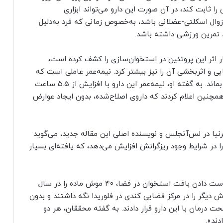
ا ثابت کند، در آن صورت این دارو می‌تواند ابزاری
زوال اسکلتی-عضلانی باشد، به‌خصوص زمانی که فرد به‌دلیل
ند تمرین ورزشی داشته باشد.
 برای نخستین‌بار اثر این پروتئین در استخوان‌سازی را کشف کرده است،
یی و اثربخشی آن را نیز بیشتر کرد. نیمه‌عمر عاملی است که
تعیین می‌کند دارو تا چه مدت می‌تواند در بدن باقی بماند. به گفته او، نیمه‌عمر این دارو با افزایش از ۵.۵ ساعت
یرا همچنین اعلام کردند که داروی اصلاح‌شده، بدون ایجاد عوارض
رنیا در لس‌آنجلس و نویسنده اصلی این مقاله جدید، می‌گوید
 در شرایط وجود ریزگرانش افزایش می‌دهد، که یافته‌ای بسیار
دانشمندان برای آزمایش اثر این دارو در مقابله با از دست دادن بافت استخوان در فضا، ۴۰ موش ماده را در سال
ه ایستگاه فضایی بین‌المللی فرستادند و ۴۰ موش دیگر را در مرکز فضایی کندی در فلوریدا نگه داشتند و بدون
 درمان با این دارو قرار دادند. به گفته محققان، هر دو
ند».