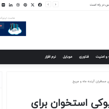
فیسبوک
ایکس
پینتریست
دریبببل
لینکد
ت
س در راه است
هاست لینوک
و امنيت
فناوری
موبايل
نرم افزار
 مسافران آینده ماه و مریخ
وکی استخوان برای