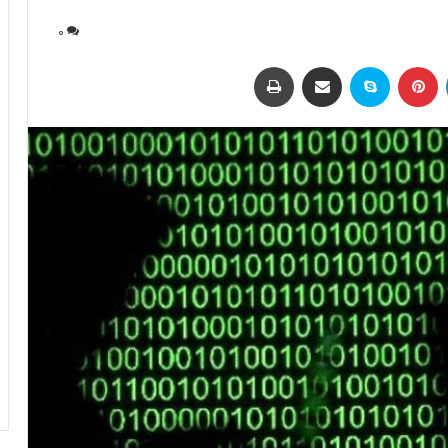
0
لینکداین
پینتریست
اسکایپ
اشتراک با ایمیل
چاپ