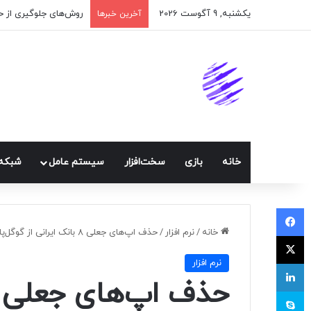
یکشنبه, 9 آگوست 2026
اپلیکیشن پیام‌رسان ا
آخرین خبرها
خانه
بازی
سخت‌افزار
سيستم عامل
شبكه 
فیسبوک
خانه
/
نرم افزار
/
حذف اپ‌های جعلی ۸ بانک ایرانی از گوگل‌پلی
ایکس
نرم افزار
لینکداین
اسکایپ