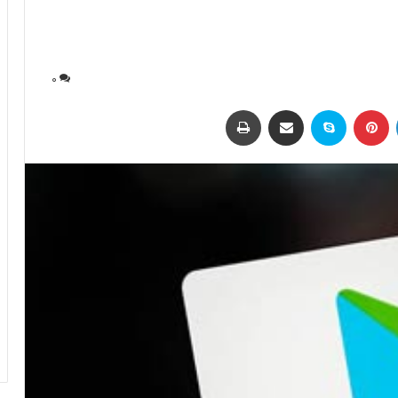
0
لینکداین
پینتریست
اسکایپ
اشتراک با ایمیل
چاپ