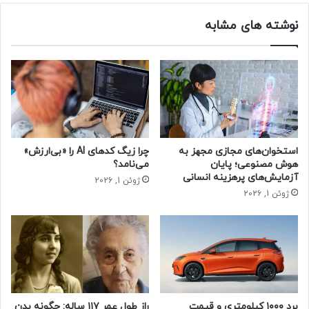
بانک مرکزی ایران رمزارزها را مجاز اعلام کرد
وزیر اقتصاد ایران: از رمزارزها استقبال می‌کنیم + ویدئو
نوشته های مشابه
ترامپ صندوق ذخیره راهبردی بیت‌کوین تشکیل می‌دهد
آخرین قیمت رمزارزها (۵ دی)
به‌روزرسانی قیمت ارزهای دیجیتالی
استخوان‌های مجازی مجهز به
چرا زیگ کدهای AI را «بی‌ارزش»
این رده حاوی تغییرات قیمتی ۱۰ ارز دیجیتالی بزرگ از نظر ارزش
هوش مصنوعی؛ پایان
می‌نامد؟
بازار است.
آزمایش‌های پرهزینه انسانی
ژوئن 1, 2026
ژوئن 1, 2026
– بیت‌کوین
قیمت: ۹۸ هزار و ۳۵۴.۷۸ دلار
تغییرات قیمتی ۲۴ ساعت گذشته: ۴.۵۱ درصد افزایش
تغییرات قیمتی یک هفته اخیر: ۵.۱۹ درصد کاهش
برد ۱۰۰۰ کیلومتری و قیمت
راز طول عمر ۱۱۷ ساله: چگونه بدن