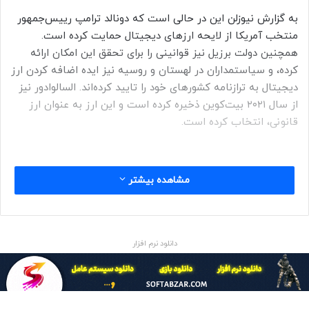
به گزارش نیوزلن این در حالی است که دونالد ترامپ رییس‌جمهور
منتخب آمریکا از لایحه‌ ارزهای دیجیتال حمایت کرده‌ است.
همچنین دولت برزیل نیز قوانینی را برای تحقق این امکان ارائه
کرده،‌ و سیاستمداران در لهستان و روسیه نیز ایده اضافه کردن ارز
دیجیتال به ترازنامه کشورهای خود را تایید کرده‌اند. السالوادور نیز
از سال ۲۰۲۱ بیت‌کوین ذخیره کرده است و این ارز به عنوان ارز
قانونی، انتخاب کرده است.
آخرین اخبار و تحلیل ارزهای دیجیتال
مشاهده بیشتر
در حال حاضر مجموع ارزش بازار جهانی ارزهای دیجیتال حدود ۳.۴
تریلیون دلار برآورد می‌شود،‌ضمن آنکه ۵۶.۱۴ درصد کل بازار ارزهای
دیجیتال در اختیار بیت‌کوین است.
دانلود نرم افزار
مایکل سیلور: مایکروسافت باید سریع‌تر بیت کوین بخرد
اثر ترامپ؛ بیت‌کوین ۱۰۰ هزار دلاری شد