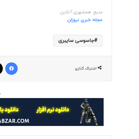
منبع: همشهری آنلاین
مجله خبری نیوزلن
جاسوسی سایبری
فیسبوک
اشتراک گذاری
د