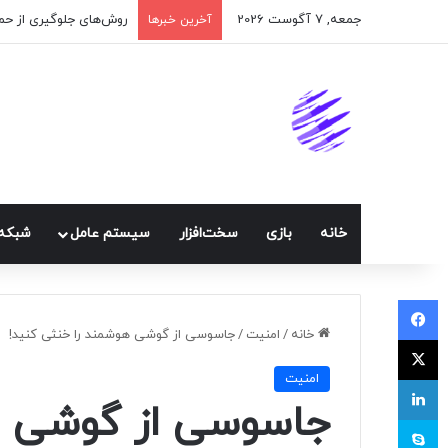
جمعه, 7 آگوست 2026
اپلیکیشن پیام‌رسان ایک
آخرین خبرها
خانه
بازی
سخت‌افزار
سيستم عامل
شبكه 
فیسبوک
خانه
/
امنيت
/
جاسوسی از گوشی هوشمند را خنثی کنید!
ایکس
امنيت
لینکداین
جاسوسی از گوشی هو
اسکایپ