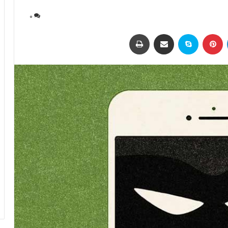
0
لینکداین
پینتریست
اسکایپ
اشتراک با ایمیل
چاپ