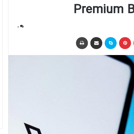
0
لینکداین
پینتریست
اسکایپ
اشتراک با ایمیل
چاپ