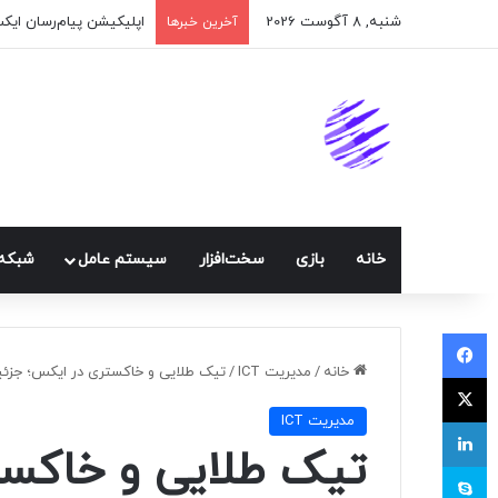
شنبه, 8 آگوست 2026
اپلیکیشن پیام‌رسان ایک
آخرین خبرها
خانه
بازی
سخت‌افزار
سيستم عامل
شبكه 
فیسبوک
خانه
/
مديريت ICT
/
تیک طلایی و خاکستری در ایکس؛ جزئیات طرح جدید
ایکس
مديريت ICT
لینکداین
تیک طلایی و خاکست
اسکایپ