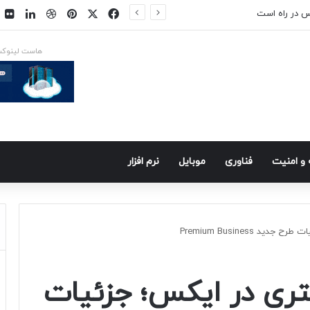
فیسبوک
ایکس
پینتریست
دریبببل
لینکد
ت
س در راه است
هاست لینوک
و امنيت
فناوری
موبايل
نرم افزار
 Premium Business
ری در ایکس؛ جزئیات