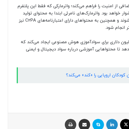
ضافی از امنیت را فراهم می‌کند؛ واترمارکی که فقط این پلتفرم
 خواهد بود. واترمارک‌های نامرئی ابتدا به محتوای تولید
شده توسط ابزارهایی مانند AI Editor Pro اضافه می‌شوند و همچنین به محتواهای دارای اعتبارنامه‌های C2PA نیز
ر انجام شود.
ک همچنین اعلام کرده است که صندوقی ۲ میلیون دلاری برای سوادآموزی هوش مصنوعی ایجاد می‌کند که
Girls Who را هدف قرار می‌دهد تا محتواهایی آموزشی درباره سواد دیجیتال و ایمنی
 کودکان اروپایی را «کند» می‌کند؟
ایکس
لینکداین
اسکایپ
اشتراک با ایمیل
چاپ