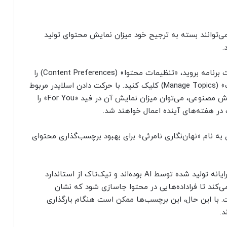
 می‌توانند بسته به ترجیح خود میزان نمایش محتوای تولید
.
برای دسترسی به این قابلیت، کافی است به تنظیمات برنامه بروید، «تنظیمات محتوا» (Content Preferences) را
انتخاب کرده و سپس روی گزینه «مدیریت موضوعات» (Manage Topics) کلیک کنید. با حرکت دادن اسلایدر مربوط
به هر موضوع، از جمله محتوای تولید شده توسط هوش مصنوعی، می‌توان میزان نمایش آن در فید «For You» را
 در هفته‌های آینده اعمال خواهند شد.
به نام «نهان‌نگاری نامرئی» برای بهبود برچسب‌گذاری محتوای
تاکنون، کاربران ملزم به برچسب‌گذاری محتوای واقع‌گرایانه تولید شده توسط AI بوده‌اند و تیک‌تاک از استاندارد
Content Crede از C2PA استفاده می‌کند تا فراداده‌هایی در محتوا جاسازی شود که نشان
ا این حال، این برچسب‌ها ممکن است هنگام بارگذاری
.