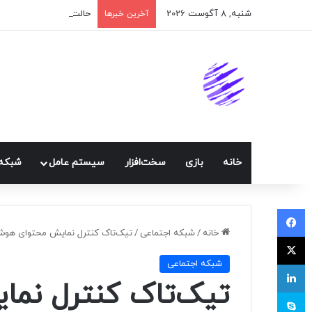
شنبه, 8 آگوست 2026
حالت ناشناس Meta AI به واتس‌اپ اضافه شد
آخرین خبرها
خانه
بازی
سخت‌افزار
سيستم عامل
شبكه 
فیسبوک
خانه
/
شبكه اجتماعی
/
تیک‌تاک کنترل نمایش محتوای هوش 
ایکس
شبكه اجتماعی
لینکداین
تیک‌تاک کنترل نم
اسکایپ