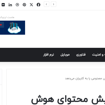
فیسبوک
ایکس
پینتریست
دریبببل
لینکد
ت
هاست لینوک
و امنيت
فناوری
موبايل
نرم افزار
مصنوعی را به کاربران می‌دهد
ایش محتوای هوش