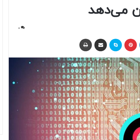
ان می‌دهد
0
لینکداین
پینتریست
اسکایپ
اشتراک با ایمیل
چاپ