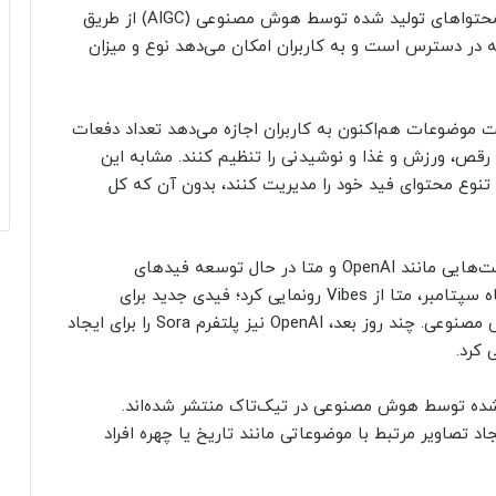
به گزارش نیوزلن و به نقل از تک کرانچ، کنترل جدید محتواهای تولید شده توسط هوش مصنوعی (AIGC) از طریق
موضوعات» (Manage Topics) در برنامه در دسترس است و به کاربران امکان می‌دهد نوع و میزان
ت موضوعات هم‌اکنون به کاربران اجازه می‌دهد تعداد دفعات
 با بیش از ۱۰ دسته از جمله رقص، ورزش و غذا و نوشیدنی را تنظیم کنند. مشابه این
اد کمک می‌کند تا تنوع محتوای فید خود را مدیریت کنند، بدون آن که کل
این اقدام تیک‌تاک در شرایطی انجام می‌شود که شرکت‌هایی مانند OpenAI و متا در حال توسعه فیدهای
اختصاصی برای محتوای هوش مصنوعی هستند. در ماه سپتامبر، متا از Vibes رونمایی کرد؛ فیدی جدید برای
اشتراک‌گذاری و تولید ویدیوهای کوتاه مبتنی بر هوش مصنوعی. چند روز بعد، OpenAI نیز پلتفرم Sora را برای ایجاد
قع‌گرایانه تولید شده توسط هوش مصنوعی در تیک‌تاک منتشر شده‌اند.
 تصاویر مرتبط با موضوعاتی مانند تاریخ یا چهره افراد