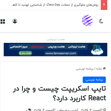
روش‌های جلوگیری از حملات Zero-Day؛ از شناسایی تهدید تا کاهش ریسک
تغییر پوسته
ورود
هاست لینوکس
خانه
/
برنامه نويسی
برنامه نويسی
تایپ اسکریپت چیست و چرا در
React کاربرد دارد؟
آگوست 4, 2025
آخرین بروزرسانی: آگوست 4, 2025
0