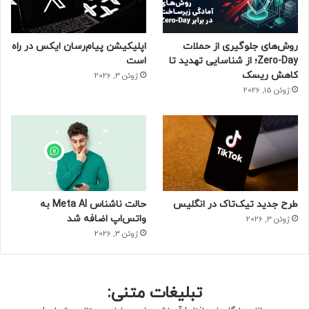
کنار React استفاده کنیم؟ در این مرحله است که ما سراغ پیروی
کردن از بهترین اصول و قواعد توسعه اپلیکیشن در React‌خواهیم
رفت. در واقع در این مرحله ما فرایند بهینه‌سازی در React را یاد
روش‌های جلوگیری از حملات
اپلیکیشن پیام‌رسان ایکس در راه
خواهیم گرفت.
Zero-Day؛ از شناسایی تهدید تا
است
کاهش ریسک
ژوئن 3, 2026
ژوئن 15, 2026
بهینه‌سازی و افزایش سرعت اپلیکیشن‌ها در React
همانطور که پیشتر گفته شد هر ابزار و زبان برنامه نویسی جدای از
آنکه یکسری موضوعات مقدماتی و ابتدایی در جهت یادگیری دارند،
حاوی یکسری اصول و قواعد است که در جهت توسعه
طرح جدید تیک‌تاک در انگلیس
حالت ناشناس Meta AI به
اپلیکیشن‌های بهینه‌تر به توسعه دهندگان آن کمک می‌کند تا
واتس‌اپ اضافه شد
ژوئن 3, 2026
برنامه‌های بهتری را ایجاد کنند.
ژوئن 3, 2026
فریمورک React.js‌ نیز از این قاعده مستثنی نبوده و در این
فریمورک نیز نیاز است از یکسری قواعد و قوانین پیروی کرد تا
بتوان بهترین خروجی‌ها را تولید کرد. هدف از دوره آموزشی جدید
تبلیغات متنی:
بهینه‌سازی اپلیکیشن‌ها در React دقیقا همین قضیه است.