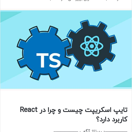
تایپ اسکریپت چیست و چرا در React
کاربرد دارد؟
—————- رپرتاژ آگهی —————–