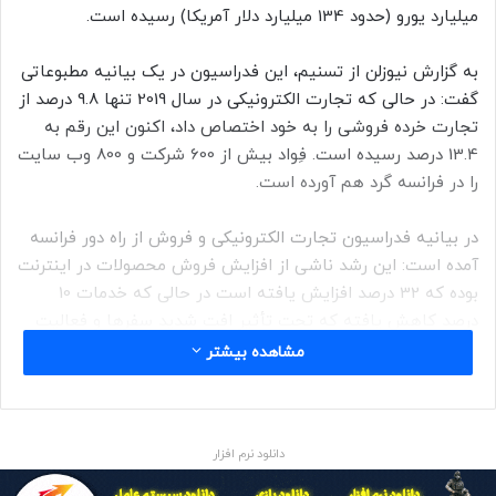
میلیارد یورو (حدود 134 میلیارد دلار آمریکا) رسیده است.
به گزارش نیوزلن از تسنیم، این فدراسیون در یک بیانیه مطبوعاتی
گفت: در حالی که تجارت الکترونیکی در سال 2019 تنها 9.8 درصد از
تجارت خرده فروشی را به خود اختصاص داد، اکنون این رقم به
13.4 درصد رسیده است. فِواد بیش از 600 شرکت و 800 وب سایت
را در فرانسه گرد هم آورده است.
در بیانیه فدراسیون تجارت الکترونیکی و فروش از راه دور فرانسه
آمده است: این رشد ناشی از افزایش فروش محصولات در اینترنت
بوده که 32 درصد افزایش یافته است در حالی که خدمات 10
درصد کاهش یافته که تحت تأثیر افت شدید سفرها و فعالیت
های تفریحی در طی بحران (همه گیری) است.
مشاهده بیشتر
در طول سال گذشته، این بخش 17400 سایت دیگر در مقایسه با
سال قبل افزایش داشته است و همه این سایت های فروش
دانلود نرم افزار
اینترنتی، که مجموع محصولات و خدمات را شامل می شود، بیش
از 1.84 میلیارد معامله را ثبت کرده اند که سالانه 5.8 درصد