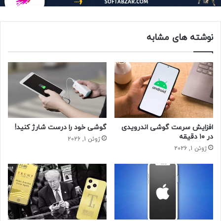
این شرکت همچنین جابجایی تولیدش از شانگهای و کانشان به
کارخانه‌ها در نقاط دیگر مانند شنزن را که در حال حاضر تحت
نوشته های مشابه
قرنطینه نیست، بررسی می‌کند.
ادی هان، تحلیلگر ارشد شرکت “ایزایا ریسرچ” گفت: اپل ممکن
است انتقال سفارش‌ها از پگاترون به فاکسکان را بررسی کند اما
انتظار می رود این حجم به دلیل مسائل لجستیکی و دشواری
تنظیم تجهیزات دشوار باشد. فاکسکان نام تجاری شرکت “هون
های پریسیژن اینداستری” است. در یک سناریوی ناخوشایندتر، اگر
قرنطینه‌های چین به مدت دو ماه ادامه پیدا کند و اپل نتواند
افزایش سرعت گوشی اندرویدی
گوشی خود را درست شارژ کنید!
سفارشهای تولید را جا به جا کند، پگاترون ممکن است شش تا ۱۰
در ۱۰ دقیقه
ژوئن 1, 2026
میلیون دستگاه در تولید آیفون عقب بماند.
ژوئن 1, 2026
مدیرعامل شرکت هواوی تکنولوژیز و ایکس پنگ هشدار داده است
اگر شانگهای نتواند تولید را به زودی از سربگیرد، هزینه‌های
اقتصادی عظیمی به بار می آورد.