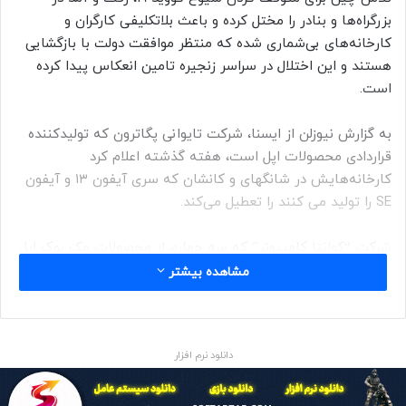
بزرگراه‌ها و بنادر را مختل کرده و باعث بلاتکلیفی کارگران و
کارخانه‌های بی‌شماری شده که منتظر موافقت دولت با بازگشایی
هستند و این اختلال در سراسر زنجیره تامین انعکاس پیدا کرده
است.
به گزارش نیوزلن از ایسنا، شرکت تایوانی پگاترون که تولیدکننده
قراردادی محصولات اپل است، هفته گذشته اعلام کرد
کارخانه‌هایش در شانگهای و کانشان که سری آیفون ۱۳ و آیفون
SE را تولید می کنند را تعطیل می‌کند.
شرکت “کوانتا کامپیوتر” که سه چهارم از محصولات مک بوک اپل
را در سطح جهانی تولید می‌کند، فعالیتهایش را تعطیل کرده که به
مشاهده بیشتر
گفته تحلیلگران می‌تواند به صورت جدی روی تحویل سفارشهای
تولید تاثیر بگذارد.
دانلود نرم افزار
تاثیر احتمالی روی زنجیره تامین مبهم است و به عواملی نظیر
مدت ادامه قرنطینه‌های کرونایی بستگی دارد.