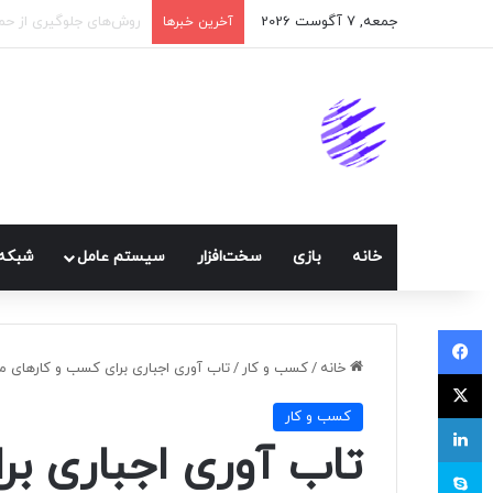
جمعه, 7 آگوست 2026
اپلیکیشن پیام‌رسان ایک
آخرین خبرها
خانه
بازی
سخت‌افزار
سيستم عامل
شبكه 
فیسبوک
خانه
/
کسب و کار
/
تاب آوری اجباری برای کسب و کارهای م
ایکس
کسب و کار
لینکداین
تاب آوری اجباری ب
اسکایپ