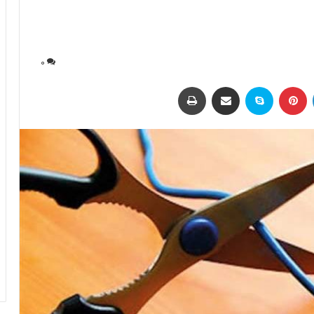
0
لینکداین
پینتریست
اسکایپ
اشتراک با ایمیل
چاپ