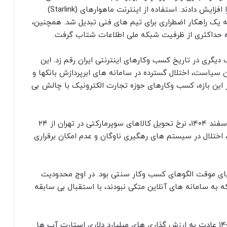
کسب وکارها سرمایه گذاری خود در حوزه تاب آوری را افزایش دادند. استفاده از اینترنت ماهوارهای (Starlink)
ه یک راهکار اضطراری برای تیم های فنی تبدیل شد. همچنین،
 حداکثری از ظرفیت شبکه ملی اطلاعات شتاب گرفت.
تاه مدت بود. اسفند ۱۴۰۴ نقطه عطف دیگری در تاریخ کسب وکارهای اینترنتی ایران رقم زد. این
 سیاست، اختلال گسترده در سامانه های ابرپردازش بانکها و
 این بازه، کسب وکارهای حوزه تجارت الکترونیک با چالش بی
بر اساس گزارش انجمن کسب وکارهای اینترنتی، در اسفند ۱۴۰۴، نرخ تحویل کالاهای سوپرمارکتی در تهران از ۲۴
دلیل این امر، اختلال در سیستم های رهگیری ناوگان و عدم امکان برقراری
مشاهدات در تحلیل وضعیت اسفند ۱۴۰۴، احیای موقت الگوهای کسب وکار سنتی بود. در اوج محدودیت
ه سامانه های آنلاین متکی نبودند، با استقبال بی سابقه
سرمایه گذاران حوزه فناوری که در سالهای ۱۴۰۰ تا ۱۴۰۲ عادت به ارزش گذاری های میلیارد دلاری استارت آپ ها