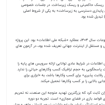
دی روبرو شدند، ریسک حاکمیتی و ریسک زیرساخت. در جلسات خصوصی
ندهایی مانند «تضمین پایداری دسترسی به زیرساخت» به یکی از شروط اصلی
تبدیل شده بود.
در میان انبوه مشکلات، یکی از بحث برانگیزترین موضوعات سال ۱۴۰۴، عملکرد «شبکه ملی اطلاعات» بود. این پروژه
 مستقل از اینترنت جهانی تعریف شده بود، در آزمون های
اطلاعات در شرایط عادی توانایی ارائه سرویس های پایه را
ت پاسخگویی به حجم ترافیک کسب وکارهای حیاتی را ندارد.
رقابت پذیری» برای کسب وکارها باشد، به «ابزاری برای
ی بالایی را بر کسب وکارها تحمیل میکند.
اینترنتی ایران ثابت کرد که بزرگترین تهدید متوجه این صنعت، نه تحریم
ی قواعد بازی در فضای مجازی» است. تجربه دو دوره
م استارتآپی ایران علیرغم داشتن نیروی انسانی ماهر و مدل