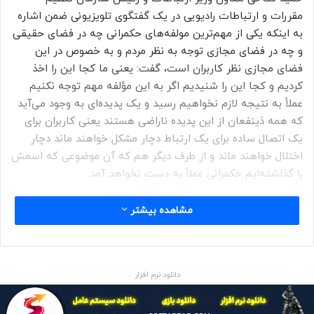
مقررات و ارتباطات رادیویی در یک گفتگوی تلویزیونی ضمن اشاره
به اینکه یکی از مهم‌ترین مولفه‌های حکمرانی چه در فضای حقیقی
و چه در فضای مجازی توجه به نظر مردم و به خصوص در این
فضای مجازی نظر کاربران است، گفت: یعنی ما کجا این را اخذ
کردیم و کجا این را شنیدیم اگر به این مؤلفه مهم توجه نکنیم
عملاً به نتیجه لازم نخواهیم رسید و یک پدیده‌ای به وجود می‌آید
که همه ذینفعان از این پدیده ناراضی هستند یعنی کاربران برای
یک اتصال ساده برای یک ارتباط دچار مشکل خواهند ماند دچار
اختلال خواهند ماند و از طرف دیگر هم که آن موضوعی که اسمش
را گذاشته‌ایم حکمرانی عملاً به دست نخواهد آمد.
به گزارش نیوزلن از مهر، وی با اشاره به استفاده عموم جامعه از
مشاهده بیشتر
فیلترشکن ها گفت: قبل از مسدود سازی پلتفرم تلگرام اگر والدینی
روی گوشی فرزندشان ابزار وی پی ان و فیلترشکن می‌دیدند اینقدر
این حرکت خارج از قاعده و قبیح بود برای پدر و مادری که بر روی
دانلود نرم افزار
گوشی فرزندشان یک ابزار فیلترشکن و وی‌پی‌ان می‌دیدند که دچار
اضطراب و نگرانی می‌شدند امروز چه اتفاقی می‌افتد والدین