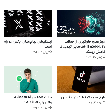
حتما بخوانید :
فروش ۱.۵ تن طلا در فضای مجازی
فیلترشکن
روش‌های جلوگیری از حملات
اپلیکیشن پیام‌رسان ایکس در راه
Zero-Day؛ از شناسایی تهدید تا
است
کاهش ریسک
ژوئن 3, 2026
ژوئن 15, 2026
طرح جدید تیک‌تاک در انگلیس
حالت ناشناس Meta AI به
واتس‌اپ اضافه شد
ژوئن 3, 2026
ژوئن 3, 2026