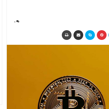
0
لینکداین
پینتریست
اسکایپ
اشتراک با ایمیل
چاپ