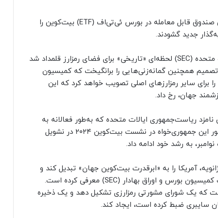
اوایل سال ۲۰۲۴، قانون‌گذاران ایالات متحده نخستین صندوق قابل معامله در بورس ئی‌تی‌اف (ETF) بیت‌کوین را
یه‌گذار جدید گشودند.
تصمیم تاریخی کمیسیون بورس و اوراق بهادار ایالات متحده (SEC) لحظه‌ای «تاریخی» برای فضای رمزارز قلمداد شد
ن تصمیم همچنین گمانه‌زنی‌هایی را برانگیخت که کمیسیون
 را برای سایر رمزارزهای اصلی تصویب خواهد کرد که این
زشمند جهان، رخ داد.
نامزد ریاست‌جمهوری ایالات متحده که به‌طور فعالانه به
صنعت رمزارز توجه نشان می‌دهد، تاریخ‌ساز شد. حضور این جمهوری‌خواه در نشست بیت‌کوین ۲۰۲۴ در نشویل
امبر، به رشد خود ادامه داد.
نویه، آمریکا را به «ابرقدرت بیت‌کوین جهان» تبدیل کند و
تاکنون یک نامزد حامی رمزارزها را برای تصدی ریاست کمیسیون بورس و اوراق بهادار (SEC) معرفی کرده است.
ت که یک شورای مشورتی رمزارزی تشکیل دهد و یک ذخیره
ان سایبری ضبط کرده است، ایجاد کند.