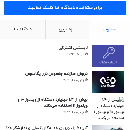
عبارتند از:
برای مشاهده دیدگاه ها کلیک نمایید
– پایتون
– سی شارپ
– جاوا
محبوب
تازه ترین
دیدگاه ها
– جاوا اسکریپت
– سوئیفت
– متلب‌
لایسنس اشتراکی
– Go‌
می 15, 2023
– Php
– R
– C++
فروش سازنده جاسوس‌افزار پگاسوس
ژانویه 26, 2022
پایتون
بیش از ۱٫۴ میلیارد دستگاه از ویندوز ۱۰ و
زبان برنامه‌نویسی پایتون، یک برنامه نویسی چند منظوره
ویندوز ۱۱ استفاده می‌کنند
(General-Purpose Language) است. به عبارت دیگر، پایتون به
ژانویه 26, 2022
نحوی ساخته و توسعه داده شده است که محدود به نوع خاصی
از نرم‌افزارها نیست؛ شما می‌توانید برای هر کاری، از تحلیل داده
آنر ۵۰ با دوربین ۱۰۸ مگاپیکسلی و نمایشگر ۱۲۰