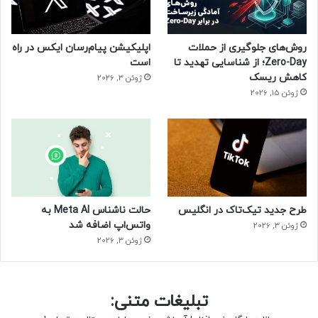
– رایگان و متن‌باز بودن (open source)
– ادغام آسان با سایر زبان‌های برنامه نویسی
– شی گرا بودن
روش‌های جلوگیری از حملات
اپلیکیشن پیام‌رسان ایکس در راه
Zero-Day؛ از شناسایی تهدید تا
است
مزایای زبان برنامه نویسی پایتون نسبت به معایب آن بسیار
کاهش ریسک
ژوئن 3, 2026
بیشتر است و همین موضوع منجر به محبوبیت این زبان برنامه
ژوئن 15, 2026
نویسی شده است.
معایب زبان پایتون
– سرعت کم
– مصرف ناکارآمد حافظه
طرح جدید تیک‌تاک در انگلیس
حالت ناشناس Meta AI به
– لایه‌های ابتدایی برای دسترسی به دیتابیس
واتس‌اپ اضافه شد
ژوئن 3, 2026
ژوئن 3, 2026
سی شارپ
یکی از بهترین زبان‌های برنامه‌نویسی، زبان C# است. این زبان،
تبلیغات متنی:
قابلیت اجرا روی سیستم عامل‌های مختلفی از جمله Mac، Linux و