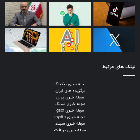
باتوجه به توسعه روز افزون تکنولوژی و حرکت کسب و کارهای
بزرگ به سمت حوزه اینترنت، قطعا نیاز به متخصص و برنامه
نویس سی شارپ رو به افزایش خواهد بود. از جمله وبسایت‌های
طراحی شده با کمک C# می‌توان به وبسایت اصلی شرکت
مایکروسافت، وبسایت برندهای Loreal، Kawasaki، وبسایت
Godaddy اشاره کرد. اگر یادگیری زبان C# برای شما سخت است و
فقط نیاز به انجام پروژه‌ای با این زبان دارید، نگران نباشید؛
فریلنسرهای زیادی به انجام پروژه سی شارپ در سایت‌های
فریلنسری مشغول هستند و می‌توانید با خیال آسوده پروژه خود را
لینک های مرتبط
برون سپاری کنید.
مجله خبری بیکینگ
PHP
برگزیده های ایران
مجله خبری یولن
مجله خبری لستک
مجله خبری gsxr
یکی دیگر از بهترین زبان‌های برنامه نویسی آینده دار، زبان PHP
مجله خبری mydtc
است. پی اچ پی قابلیت اجرا در پلتفرم‌های مختلف از جمله ویندوز،
مجله خبری سیلاد
مکینتاش و لینوکس را دارد.
مجله خبری دریافت