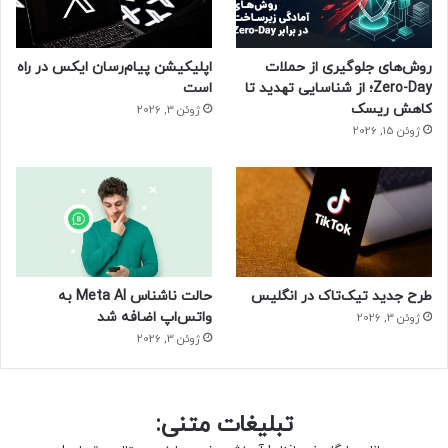
– رایگان و متن‌باز بودن (open source)
– ادغام آسان با سایر زبان‌های برنامه نویسی
– شی گرا بودن
روش‌های جلوگیری از حملات
اپلیکیشن پیام‌رسان ایکس در راه
Zero-Day؛ از شناسایی تهدید تا
است
مزایای زبان برنامه نویسی پایتون نسبت به معایب آن بسیار
کاهش ریسک
ژوئن 3, 2026
بیشتر است و همین موضوع منجر به محبوبیت این زبان برنامه
ژوئن 15, 2026
نویسی شده است.
معایب زبان پایتون
– سرعت کم
– مصرف ناکارآمد حافظه
طرح جدید تیک‌تاک در انگلیس
حالت ناشناس Meta AI به
– لایه‌های ابتدایی برای دسترسی به دیتابیس
واتس‌اپ اضافه شد
ژوئن 3, 2026
ژوئن 3, 2026
سی شارپ
یکی از بهترین زبان‌های برنامه‌نویسی، زبان C# است. این زبان،
تبلیغات متنی:
قابلیت اجرا روی سیستم عامل‌های مختلفی از جمله Mac، Linux و