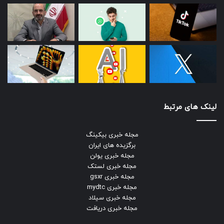
باتوجه به توسعه روز افزون تکنولوژی و حرکت کسب و کارهای
بزرگ به سمت حوزه اینترنت، قطعا نیاز به متخصص و برنامه
نویس سی شارپ رو به افزایش خواهد بود. از جمله وبسایت‌های
طراحی شده با کمک C# می‌توان به وبسایت اصلی شرکت
مایکروسافت، وبسایت برندهای Loreal، Kawasaki، وبسایت
Godaddy اشاره کرد. اگر یادگیری زبان C# برای شما سخت است و
فقط نیاز به انجام پروژه‌ای با این زبان دارید، نگران نباشید؛
فریلنسرهای زیادی به انجام پروژه سی شارپ در سایت‌های
فریلنسری مشغول هستند و می‌توانید با خیال آسوده پروژه خود را
لینک های مرتبط
برون سپاری کنید.
مجله خبری بیکینگ
PHP
برگزیده های ایران
مجله خبری یولن
مجله خبری لستک
مجله خبری gsxr
یکی دیگر از بهترین زبان‌های برنامه نویسی آینده دار، زبان PHP
مجله خبری mydtc
است. پی اچ پی قابلیت اجرا در پلتفرم‌های مختلف از جمله ویندوز،
مجله خبری سیلاد
مکینتاش و لینوکس را دارد.
مجله خبری دریافت