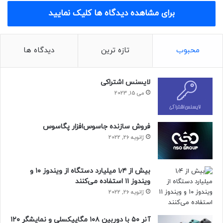
عبارتند از:
برای مشاهده دیدگاه ها کلیک نمایید
– پایتون
– سی شارپ
– جاوا
محبوب
تازه ترین
دیدگاه ها
– جاوا اسکریپت
– سوئیفت
– متلب‌
لایسنس اشتراکی
– Go‌
می 15, 2023
– Php
– R
– C++
فروش سازنده جاسوس‌افزار پگاسوس
ژانویه 26, 2022
پایتون
بیش از ۱٫۴ میلیارد دستگاه از ویندوز ۱۰ و
زبان برنامه‌نویسی پایتون، یک برنامه نویسی چند منظوره
ویندوز ۱۱ استفاده می‌کنند
(General-Purpose Language) است. به عبارت دیگر، پایتون به
ژانویه 26, 2022
نحوی ساخته و توسعه داده شده است که محدود به نوع خاصی
از نرم‌افزارها نیست؛ شما می‌توانید برای هر کاری، از تحلیل داده
آنر ۵۰ با دوربین ۱۰۸ مگاپیکسلی و نمایشگر ۱۲۰