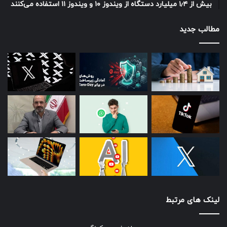
بیش از ۱٫۴ میلیارد دستگاه از ویندوز ۱۰ و ویندوز ۱۱ استفاده می‌کنند
مطالب جدید
چگونه می­‌توان از طریق بلاک چین پول انتقال داد؟
شبکه ارز دیجیتال به هر کاربر یک «آدرس» منحصر به فرد
اختصاص می‌دهد که از یک کلید خصوصی و یک کلید عمومی
تشکیل شده است. هر کسی می‌تواند از طریق کلید عمومی شما
برای‌تان پول ارسال کند. همانند زمانی که فردی به آدرس ایمیل‌تان
متنی را ارسال می‌کند.
هنگامی که بخواهید پول خود را خرج کنید، باید از کلید خصوصی
کمک بگیرید. کلید خصوصی که اساسا رمز عبور شما محسوب
می‌شود، برای “امضای دیجیتال” تراکنش­‌ها مورد استفاده قرار
می‌گیرد. ساده‌ترین راه برای مدیریت ارز دیجیتال استفاده از چیزی
به نام کیف پول ارز دیجیتال است که شامل دو نوع نرم افزاری و
سخت افزاری می‌شود.
لینک های مرتبط
کیف پول دیجیتال نرم افزاری را می­‌توانید از سایت رسمی هر کیف
و یا از طریق صرافی‌های آنلاین مانند Coinbase به صورت رایگان