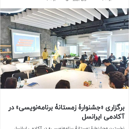
برگزاری «جشنوارۀ زمستانۀ برنامه‌نویسی» در
آکادمی ایرانسل
نخستین «جشنوارۀ زمستانۀ برنامه‌نویسی» در آکادمی ایرانسل