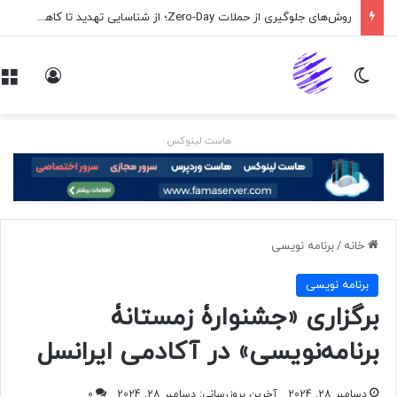
روش‌های جلوگیری از حملات Zero-Day؛ از شناسایی تهدید تا کاهش ریسک
تغییر پوسته
ورود
هاست لینوکس
خانه
/
برنامه نويسی
برنامه نويسی
برگزاری «جشنوارۀ زمستانۀ
برنامه‌نویسی» در آکادمی ایرانسل
دسامبر 28, 2024
آخرین بروزرسانی: دسامبر 28, 2024
0