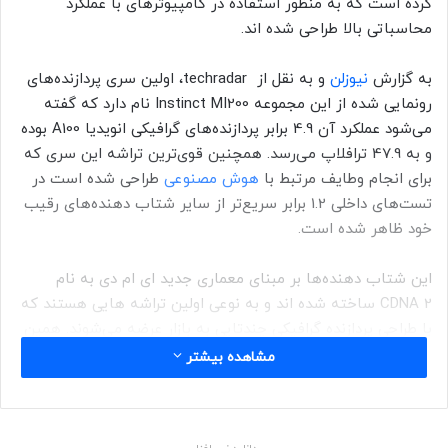
کرده است که به منظور استفاده در کامپیوترهای با عملکرد
محاسباتی بالا طراحی شده اند.
به گزارش
نیوزلن
و به نقل از techradar، اولین سری پردازنده‌های
رونمایی شده از این مجموعه Instinct MI200 نام دارد که گفته
می‌شود عملکرد آن 4.9 برابر پردازنده‌های گرافیکی انویدیا A100 بوده
و به 47.9 ترافلاپ می‌رسد. همچنین قوی‌ترین تراشه این سری که
برای انجام وطایف مرتبط با
هوش مصنوعی
طراحی شده است در
تست‌های داخلی 1.2 برابر سریع‌تر از سایر شتاب دهنده‌های رقیب
خود ظاهر شده است.
این شتاب دهنده‌ها بر مبنای معماری جدید‌ ای ام دی به نام
CDNA 2 ساخته شده اند و به نوعی اولین تراشه هایی هستند که
با طراحی پردازنده گرافیکی چندتایی به بازار عرضه می‌شوند. همین
امر موجب شده است که بالاترین پهنای باند حافظه در نظر گرفته
مشاهده بیشتر
شده برای آنها به 3.2 ترابایت بر ثانیه برسد. این رقم 2.7 برابر
سریع‌تر از نسل قبلی پردازنده‌های گرافیکی Instinct است.)