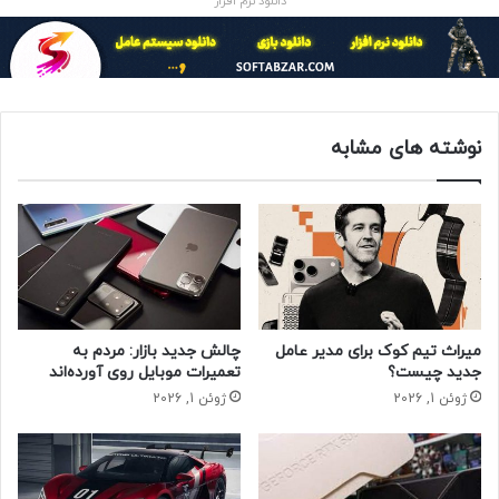
دانلود نرم افزار
نوشته های مشابه
میراث تیم کوک برای مدیر عامل
چالش جدید بازار: مردم به
جدید چیست؟
تعمیرات موبایل روی آورده‌اند
ژوئن 1, 2026
ژوئن 1, 2026
ای ام دی مدعی شده است که سری MI200 در دو نوع مختلف به
بازار عرضه می‌شود. نوع اول که ماژول شتاب دهنده باز MI200
است با هدف انجام وظایف هوش مصنوعی و محاسبات با کارایی
بالا ساخته شده است و نوع دوم MI210 PCIe است که برای