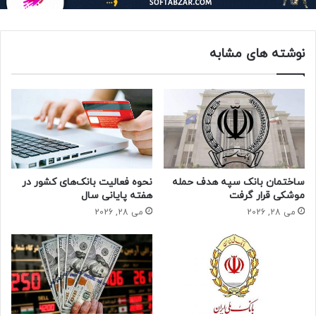
جدیدی که بر روی بالاترین صندلی بانک‌ها نشسته‌اند، نشان
می‌دهد در انتخاب‌های صورت گرفته تا اندازه زیادی معیار
«جوانگرایی» مورد توجه قرار گرفته است.
نوشته های مشابه
اما سوال اصلی این روزها این است که ایستگاه تغییر مدیران
بانکی بالاخره کجا ازحرکت بازمی‌ایستد؟
هرچند که از ابتدای سال 98 تاکنون قطار تغییر مدیران بانکی
کشور ایستگاه‌های متعددی را پشت سر گذاشته است و طی تنها
شش ماه ، 11مدیرعامل بانک های کشور جای خود را به نفرات
جایگزین و اغلب جوان تر داده اند، اما شنیده‌ها حکایت از این دارد
که این قطار نه تنها از حرکت بازنایستاده است بلکه ایستگاه‌های
ساختمان‌ بانک سپه هدف حمله
نحوه فعالیت بانک‌های کشور در
دیگری را هم پیش روی خود دارد تا مدیران جدیدی را بر سر
موشکی قرار گرفت
هفته پایانی سال
بانک‌های کشور بنشاند.
می 28, 2026
می 28, 2026
در این میان برخی شنیده ها حکایت از این دارد که ایستگاه بعدی
این قطارتغییرات، بانکی است که بیش از یک دهه است تغییراتی
را در راس خود تجربه نکرده… از زمزمه ها آنگونه برمی‌آید که قرار
است «مجید قاسمی» مدیرعامل بانک پاسارگاد که حالا نزدیک به