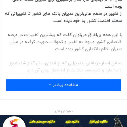
بوده است.
از تغییر در سطح عالی‌ترین مدیران بانک های کشور تا تغییراتی که
صحنه اقتصاد کشور به خود دیده است.
با این همه بی‌اغراق می‌توان گفت که بیشترین تغییرات در عرصه
اقتصادی کشور مربوط به تغییر و تحولات صورت گرفته در میان
مدیران نظام بانکداری کشور بوده است.
مطابق اخبار دریافتی، تغییراتی که از ابتدای سال آغاز شد، هنوز
ادامه دارد و شنیده‌ها حکایت از ادامه‌دار بودن آن دارد.
بانک‌های «سرمایه»، «شهر»، «کشاورزی »، «پست بانک »،
«قوامین»، «مهراقتصاد»، «حکمت ایرانیان»، «سینا» و «انصار» و
مشاهده بیشتر
همچنین موسسسه‌ اعتباری «کوثر» مشمول این تغییرات مدیریتی
شدند که اخبار رسمی آن نیز در رسانه های سراسری کشور نشر
یافت.
دانلود نرم افزار
نکته قابل توجه در این میان اما آن است که ترکیب مدیران