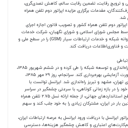
و ترویج رقابت، تضمین رقابت سالم، کاهش تصدی‌گری،
نندگان، مقدمات برگزاری مزایده اپراتور دوم تلفن همراه
 شد.
 اپراتور دوم تلفن همراه کشور و تصویب قانون اجازه اجرای
توسط مجلس شورای اسلامی و شورای نگهبان، شرکت خدمات
ارتباطی ایرانسل توانست در تاریخ ششم آذر ۱۳۸۴، پروانه شبکه و خدمات ارتباطات سیار (GSM) را در سطح ملی و
ت و فناوری‌اطلاعات دریافت کند.
تباطی
شرکت ایرانسل در بازه زمانی کوتاهی، توانست مراحل راه‌اندازی و توسعه شبکه را طی کرده و در ششم شهریور ۱۳۸۵،
حدود ۹ ماه پس از دریافت مجوز، از شبکه خود به صورت آزمایشی بهره‌برداری کند. سرانجام، روز ۲۹ مهر ۱۳۸۵،
هران، مشهد و تبریز راه‌اندازی شد. ایرانسل توانست با
 را در بازه زمانی کوتاهی، با سرعتی چشمگیر در سراسر
کشور توسعه دهد و با ارائه خدمات با کیفیت در سطح استانداردهای جهانی، از جمله ارائه نسل ۲.۷۵ تلفن همراه
نخستین بار در ایران، مشترکان زیادی را به خود جلب کند و سهم
بار در ایران، اپراتور ایرانسل با دریافت ورود ایرانسل به عرصه ارتباطات ایران،
یم‌کارت‌های اعتباری و کاهش چشمگیر هزینه‌ها، دسترسی