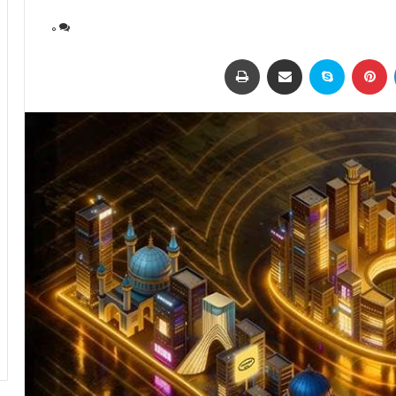
0
لینکداین
پینتریست
اسکایپ
اشتراک با ایمیل
چاپ