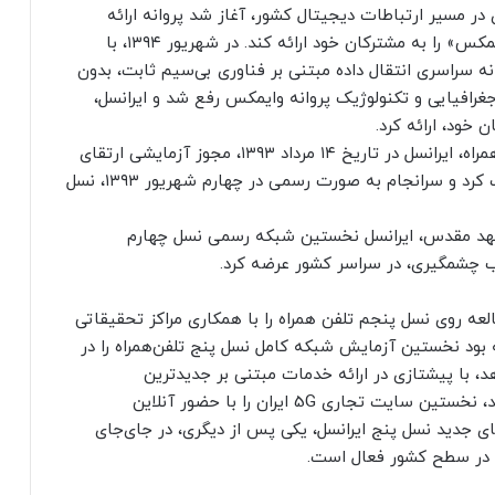
در مسیر ارتباطات دیجیتال کشور، آغاز شد پروانه ارائه
اینترنت ثابت بی‌سیم (WiMAX)، توانست خدمت «وایمکس» را به مشترکان خود ارائه کند. در شهریور ۱۳۹۴، با
نه سراسری انتقال داده مبتنی بر فناوری بی‌سیم ثابت، بدون
افیایی و تکنولوژیک پروانه وایمکس رفع شد و ایرانسل،
پس از پایان دوران انحصار در ارائه خدمات پهن‌باند همراه، ایرانسل در تاریخ ۱۴ مرداد ۱۳۹۳، مجوز آزمایشی ارتقای
شبکه تلفن‌همراه به نسل سوم، چهارم و بالاتر را کسب کرد و سرانجام به صورت رسمی در چهارم شهریور ۱۳۹۳، نسل
ت کوتاهی، در ۲۹ آبان ۹۳ و در مشهد مقدس، ایرانسل نخستین شبکه رسمی نسل چهارم
سل، نخستین ارائه‌دهنده 5G، که از سال ۱۳۹۵مطالعه روی نسل پنجم تلفن همراه را با همکاری مراکز تحقیقاتی
لی آغاز کرده و در سال ۱۳۹۶، توانسته بود نخستین آزمایش شبکه کامل نسل پنج تلفن‌همراه را در
د، با پیشتازی در ارائه خدمات مبتنی بر جدیدترین
فناوری‌های ارتباطی دنیا، در اول مرداد ۱۳۹۹، موفق شد، نخستین سایت تجاری 5G ایران را با حضور آنلاین
های جدید نسل پنج ایرانسل، یکی پس از دیگری، در جای‌جای