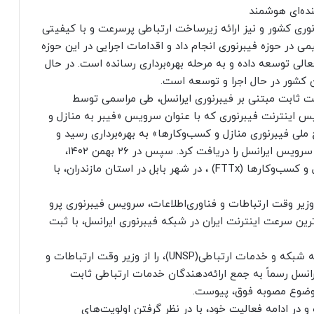
ده‌ای هوشمند
نوری کشور و نیز ارائه زیرساخت ارتباطی پرسرعت و با کیفیتی
در حوزه فیبرنوری انجام داد و اقدامات اجرایی در این حوزه
لی توسعه داده و به مرحله بهره‌برداری رسانده است. در حال
نترنت پرسرعت ثابت مبتنی بر فیبرنوری ایرانسل، طی مراسمی توسط
 اینترنت فیبرنوری که با عنوان سرویس «فیبر به منازل و
لب «طرح ملی فیبرنوری منازل و کسب‌وکار‌ها» به بهره‌برداری رسید و
بابل در استان مازندران، به عنوان نخستین شهر، این سرویس ایرانسل را دریافت کرد. سپس در ۲۶ بهمن ۱۴۰۲،
پوشش اینترنت پرسرعت فیبرنوری ایرانسل برای منازل و کسب‌وکارها (FTTx) ، در شهر بابل در استان مازندران، با
موفق شد در تیرماه ۱۴۰۳، با حضور وزیر وقت ارتباطات و فناوری‌اطلاعات، سرویس فیبرنوری پرو
ز بالاترین سرعت اینترنت ایران در شبکه فیبرنوری ایرانسل، با ثبت
ایرانسل در مرداد ۱۴۰۲ نیز، موافقت‌نامه پروانه یکپارچه شبکه و خدمات ارتباطی(UNSP)، را از وزیر وقت ارتباطات و
یرانسل رسماً به جمع ارائه‌دهندگان خدمات ارتباطی ثابت
و در ادامه فعالیت خود، با در نظر گرفتن اولویت‌های