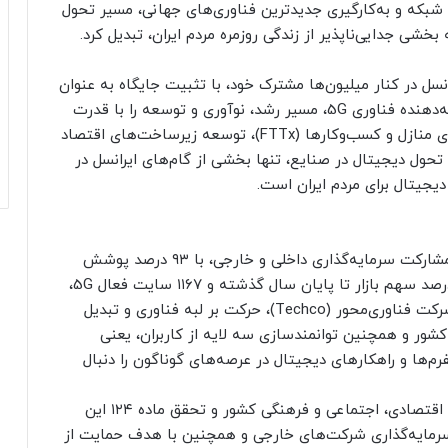
شبکه و به‌کارگیری جدیدترین فناوری‌های جهانی، مسیر تحول
بخشی جدایی‌ناپذیر از زندگی روزمره مردم ایران، تبدیل کرد.
 ایرانسل در کنار میلیون‌ها مشترک خود، با تثبیت جایگاه به عنوان
اولین و بزرگترین اپراتور دیجیتال ایران و نخستین ارائه‌دهنده فناوری 5G، مسیر رشد، نوآوری و توسعه را با قدرت
ادامه می‌دهد. عرضه eSIM، گسترش سرویس‌ فیبرنوری منازل و کسب‌وکارها (FTTx)، توسعه زیرساخت‌های اقتصاد
حول دیجیتال در صنایع، تنها بخشی از گام‌های ایرانسل در
دیجیتال برای مردم ایران است.
ایرانسل در آغاز ۱۹ سالگی، به عنوان یک نمونه موفق مشارکت سرمایه‌گذاری داخلی و خارجی، با ۹۳ درصد پوشش
پهن‌باند در کشور، ۴۴.۹ درصد سهم از درآمد و ۴۲.۵ درصد سهم بازار تا پایان سال گذشته و ۱۱۶۷ سایت فعال 5G،
هدف استراتژیک گذار از اپراتور ارتباطی (Telco) به شرکت فناوری‌محور (Techco)، حرکت بر لبه فناوری و تبدیل
کشور و همچنین توانمندسازی سه لایه از کاربران، یعنی
فرم‌ها و راهکارهای دیجیتال در عرصه‌های گوناگون را دنبال
در مهر سال ۱۳۸۲، با هدف اجرای برنامه سوم توسعه اقتصادی، اجتماعی و فرهنگی کشور و تحقق ماده ۱۲۴ این
سرمایه‌گذاری شرکت‌های خارجی و همچنین با هدف حمایت از