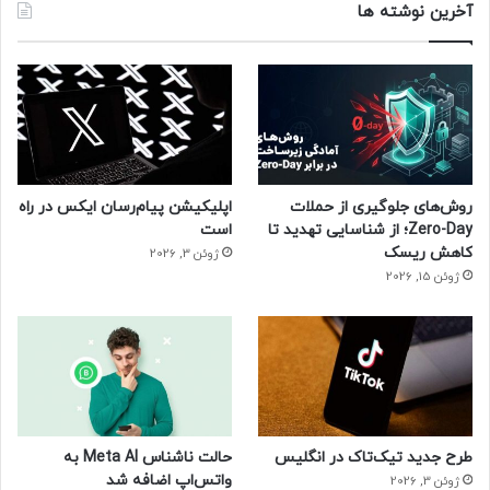
آخرین نوشته ها
روش‌های جلوگیری از حملات
اپلیکیشن پیام‌رسان ایکس در راه
Zero-Day؛ از شناسایی تهدید تا
است
کاهش ریسک
ژوئن 3, 2026
ژوئن 15, 2026
طرح جدید تیک‌تاک در انگلیس
حالت ناشناس Meta AI به
واتس‌اپ اضافه شد
ژوئن 3, 2026