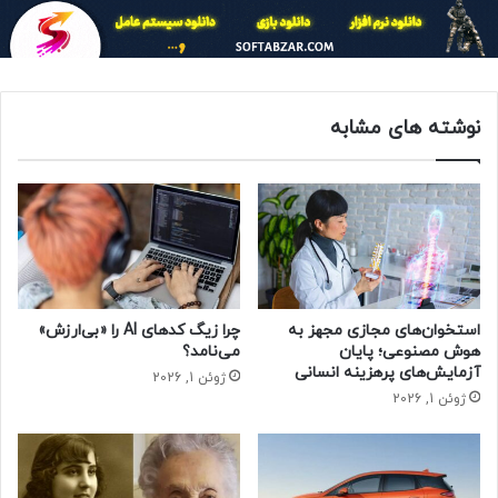
میان آنها آغازین‌ها قرار دارند بر این سیاره مسلط هستند و
انسان‌ها و در کل حیات‌های چند سلولی بزرگ پدیده‌هایی نادر و
پرت به لحاظ آماری محسوب می‌شوند.»
نوشته های مشابه
دکتر اومالی با بیان اینکه زمین برای حدود ۲.۵ میلیارد سال یا
بیشتر کاملاً یک دنیای میکروبی بوده است، می‌گوید ما چند
سلولی‌های بزرگ در ادامه رشدهای میکروبی تکامل یافته‌ایم.
برای مثال اتمسفر اکسیژن‌دار از سیانوباکتری‌هایی به وجود آمده
است که ۲.۷ میلیارد سال پیش فتوسنتز کردند. حتی امروزه
تخمین زده می‌شود نیمی از اکسیژنی که تنفس می‌کنیم از منابع
میکروبی تامین می‌شود و نه از گیاهان. حتی توانایی گیاهان برای
استخوان‌های مجازی مجهز به
چرا زیگ کدهای AI را «بی‌ارزش»
تولید اکسیژن از یک سازوکار میکروبی ناشی می‌شود که ما آن را
هوش مصنوعی؛ پایان
می‌نامد؟
آزمایش‌های پرهزینه انسانی
به عنوان کلروپلاست می‌شناسیم.
ژوئن 1, 2026
ژوئن 1, 2026