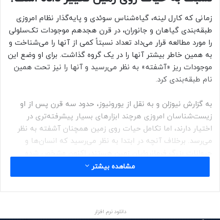
زمانی که کارل لینه، گیاه‌شناس سوئدی و پایه‌گذار نظام امروزی
طبقه‌بندی گیاهان و جانوران، در قرن هجدهم موجودات تک‌سلولی
را مورد مطالعه قرار می‌داد تعداد نسبتاً کمی از آنها را می‌شناخت و
به همین خاطر بیشتر آنها را در یک گروه گذاشت. برای او وضع این
موجودات ریز «آشفته» به نظر می‌رسید و آنها را نیز تحت همین
نام طبقه‌بندی کرد.
به گزارش نیوزلن و به نقل از یورونیوز، حدود سه قرن پس از او
زیست‌شناسان امروزی هرچند ابزارهای بسیار پیشرفته‌تری در
اختیار دارند، اما تکامل حیات روی زمین همچنان آشفته به نظر
می‌رسد. برخلاف آنچه در ابتدا به نظر می‌رسید که انسان‌ها و
حیوانات بزرگ فرمانروایان زمین هستند، اکنون مشخص شده
است که میکروب‌ها در واقع سلطان بلامنازع زمین به شمار
مشاهده بیشتر
می‌روند.
مورین اومالی، استاد میکروبیولوژی در دانشگاه سیدنی، در این باره
دانلود نرم افزار
می‌گوید: «در دیدگاه مدرن از زندگی، میکروب‌های تک‌سلولی که در