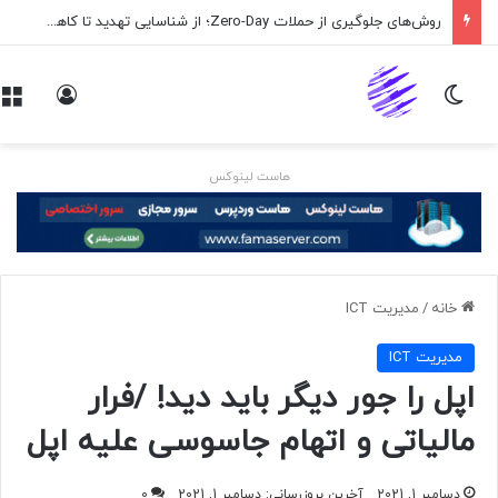
روش‌های جلوگیری از حملات Zero-Day؛ از شناسایی تهدید تا کاهش ریسک
تغییر پوسته
ورود
هاست لینوکس
خانه
/
مديريت ICT
مديريت ICT
اپل را جور دیگر باید دید! /فرار
مالیاتی و اتهام جاسوسی علیه اپل
دسامبر 1, 2021
آخرین بروزرسانی: دسامبر 1, 2021
0