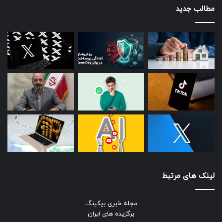
حقیقت را پذیرفت که چنین نواقص امنیتی برجسته ای همیشه با
مطالب جدید
سرعت، کشف نمی‌شوند.
تخریب محیط زیست
آسیب‌های زیست محیطی، چالش دیگری است که شرکت اپل در
سال‌های اخیر همواره با آن مواجه بوده است. مسئله وجود مواد
شیمیایی سمی پایدار در محصولات شرکت اپل و تولید این قبیل
پسماندها در خلال فرایند تولید، همواره از سوی فعالان محیط
زیست، مورد شدیدترین انتقادات بوده است.
مؤسسه صلح سبز، در تاریخ ۲۱ آوریل سال ۲۰۱۱ طی گزارشی اعلام
کرد که مراکز داده متعلق به شرکت اپل و دیگر غول‌های فناوری،
حدود ۲ درصد از کل برق تولیدی جهان را مصرف می‌کنند و این
میزان به صورت مداوم در حال افزایش است. علاوه بر این بسیاری
از دیگر مؤسسات و نهادهای فعال حوزه محیط زیست، در خلال
لینک های مرتبط
همان سال نسبت به آثار مخرب فعالیت شرکت اپل بر محیط
زیست، ابراز نگرانی کردند.
مجله خبری بیکینگ
برگزیده های ایران