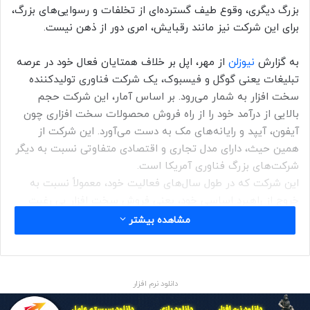
بزرگ دیگری، وقوع طیف گسترده‌ای از تخلفات و رسوایی‌های بزرگ،
برای این شرکت نیز مانند رقبایش، امری دور از ذهن نیست.
به گزارش
نیوزلن
از مهر، اپل بر خلاف همتایان فعال خود در عرصه
تبلیغات یعنی گوگل و فیسبوک، یک شرکت فناوری تولیدکننده
سخت افزار به شمار می‌رود. بر اساس آمار، این شرکت حجم
بالایی از درآمد خود را از راه فروش محصولات سخت افزاری چون
آیفون، آیپد و رایانه‌های مک به دست می‌آورد. این شرکت از
همین حیث، دارای مدل تجاری و اقتصادی متفاوتی نسبت به دیگر
شرکت‌های بزرگ فناوری آمریکا است.
این شرکت که در طول سال‌های فعالیت خود، معمولاً نسبت به
خروج از راهبرد اساسی خود، یعنی فروش سخت افزار بی رغبت
بوده است، یکی از دو شرکت بزرگ فعال در بازار تلفن همراه به
مشاهده بیشتر
شمار می‌رود. اپل علاوه بر تمرکز در حوزه فروش سخت افزار به بازار
پخش موسیقی، فروش اپلیکیشن، کتاب‌های دیجیتال و
سرویس‌های پخش ویدئو نیز وارد شده است. طیف گسترده
دانلود نرم افزار
فعالیت‌های شرکت یاد شده، سبب وقوع رسوایی‌های متعدد در
حوزه‌های مختلف شده است که در ادامه به بررسی برخی از یان