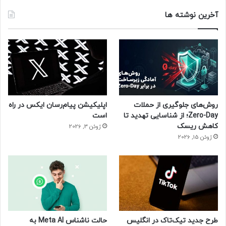
آخرین نوشته ها
روش‌های جلوگیری از حملات
اپلیکیشن پیام‌رسان ایکس در راه
Zero-Day؛ از شناسایی تهدید تا
است
کاهش ریسک
ژوئن 3, 2026
ژوئن 15, 2026
ناکارآمدی در تأمین امنیت اطلاعات
اگرچه سیستم عامل مورد استفاده از سوی شرکت اپل، به واسطه
تعداد کم کاربران به نسبت اندروید و دارا بودن سهم کمتری از بازار
تلفن همراه و رایانه‌های شخصی، بدافزارهای خطرناک شناخته شده
کمتری نسبت به دیگر سیستم عامل‌ها دارند؛ اما گزارش شرکت‌های
طرح جدید تیک‌تاک در انگلیس
حالت ناشناس Meta AI به