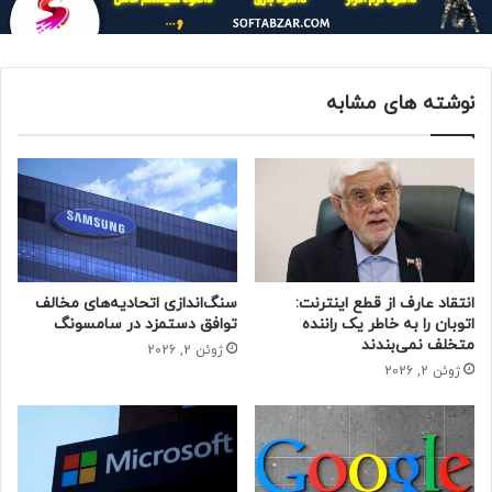
رویدادها می پردازیم.
رفتار ضدرقابتی و غیراخلاقی در تجارت
اپل در طول سال‌های فعالیت خود، بارها به خاطر رفتارهای
نوشته های مشابه
انحصارگرایانه در بازار قطعات رایانه‌ای و دیجیتال مورد انتقاد شدید
جامعه کارشناسان و کاربران قرار گرفته است. این شرکت در
مدل‌های جدید رایانه‌های مک بوک و برخی تجهیزات الکترونیکی
خود، با ارائه اَشکال اختصاصی و غیرقابل تعویض قطعات، امکان
پشتیبانی فنی سایر شرکت‌ها و تعمیرات جزئی دستگاه‌های خود را
از بین برده است. این بدین معنا است که مصرف کنندگان
محصولات اپل در اکثر مواقع مجبور هستند برای تعویض یا تعمیر
انتقاد عارف از قطع اینترنت:
سنگ‌اندازی اتحادیه‌های مخالف
محصول معیوب خود، فقط به نمایندگی‌ها و فروشگاه‌های
اتوبان را به خاطر یک راننده
توافق دستمزد در سامسونگ
متخلف نمی‌بندند
اختصاصی این شرکت، مراجعه کنند. به عقیده بسیاری از
ژوئن 2, 2026
ژوئن 2, 2026
کارشناسان حوزه سخت افزار، مدل‌های سال ۲۰۱۲ به بعد
محصولات شرکت اپل، یکی از غیرقابل تعمیرترین انواع تجهیزات
دیجیتال موجود در بازار هستند.
این قبیل اقدامات انحصارگرانه در سایر خدمات اپل مانند سرویس