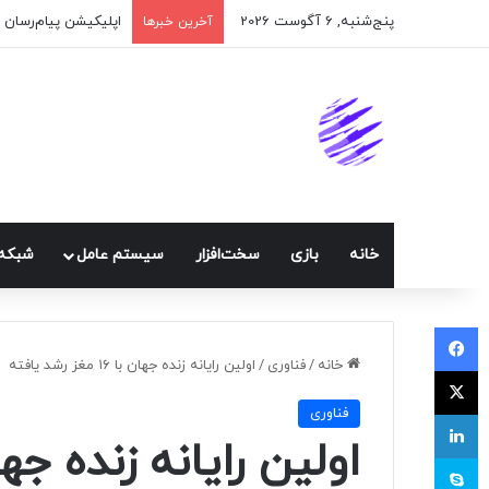
پنج‌شنبه, 6 آگوست 2026
اپلیکیشن پیام‌رسان 
آخرین خبرها
خانه
بازی
سخت‌افزار
سيستم عامل
شبكه 
فیسبوک
خانه
/
فناوری
/
اولین رایانه زنده جهان با ۱۶ مغز رشد یافته
ایکس
فناوری
لینکداین
اولین رایانه زنده جهان با ۱۶ مغز 
اسکایپ