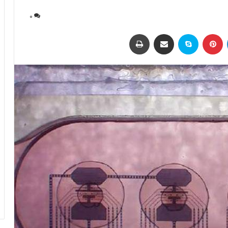
0
لینکداین
پینتریست
اسکایپ
اشتراک با ایمیل
چاپ