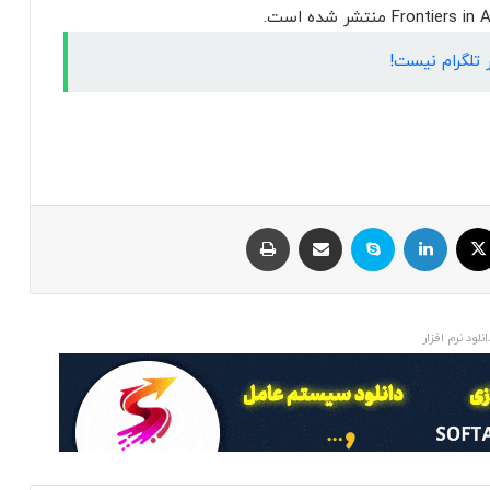
تلگرام نیست!
ایکس
لینکداین
اسکایپ
اشتراک با ایمیل
چاپ
انلود نرم افزار