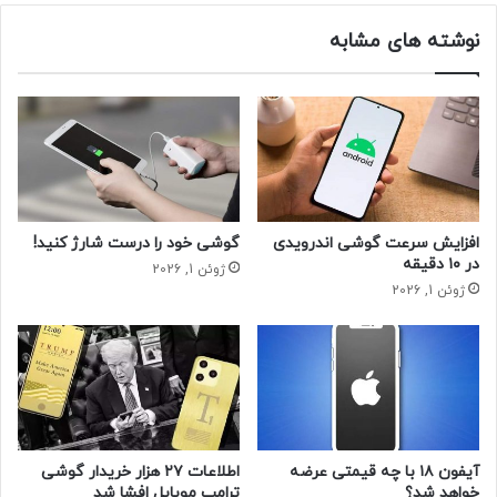
همچنین انتظار می‌رود تولید انبوه تراشه‌های M5 و M5 Pro یا
نوشته های مشابه
Max و M5 Ultra به ترتیب در نیمه اول سال ۲۰۲۵ و نیمه دوم
سال ۲۰۲۵ و اوایل ۲۰۲۶ انجام شود و گفته می‌شود که M5 Pro ،
Max و Ultra” از بسته های “SoIC” استفاده خواهند کرد.
حتما بخوانید :
خرید و فروش پاسپورت در بازار سیاه
رجیستری گوشی آیفون مسافری
افزایش سرعت گوشی اندرویدی
گوشی خود را درست شارژ کنید!
در ۱۰ دقیقه
ژوئن 1, 2026
ژوئن 1, 2026
آیفون ۱۸
آیفون ۱۸ با چه قیمتی عرضه
اطلاعات ۲۷ هزار خریدار گوشی
خواهد شد؟
ترامپ موبایل افشا شد