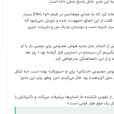
آلتمن با این حال از صدایی موسوم به «اسکای» استفاده کرد که به صدای جوهانسن در فیلم «او» (Her) بسیار
 و گفت از این اتفاق «مبهوت» شده و باورش نمی‌شود که
بسیار شبیه است و دوستان نزدیک من و نشریات خبری
ش از انتشار مدل جدید هوش مصنوعی برای دومین بار با او
یریم، آن سیستم در دسترس قرار گرفته بود.» روز بعد
 و از این ناهماهنگی عذرخواهی کرد.
ش مصنوعی «اسکای» برای او «سورئال» بوده است: «به شکل
لیل آزاردهنده بود. فکر می‌کردم: «من چطور وارد این ماجرا
ر از نفوس شکننده ما انسان‌ها پیشرفت می‌کند، و تأثیراتش را
 مثل یک موج هزار فوتی است.»