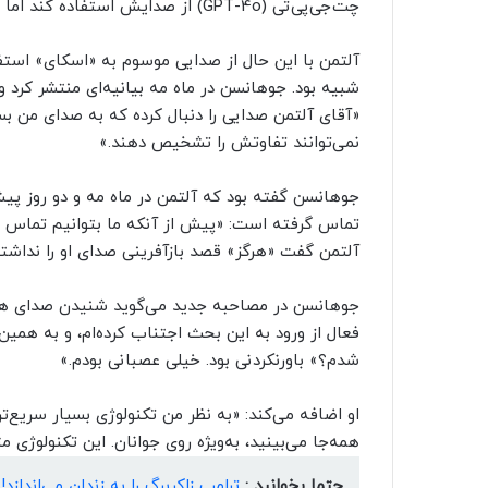
چت‌جی‌پی‌تی (GPT-4o) از صدایش استفاده کند اما به این مدیر عامل پاسخ منفی داده است.
شبیه بود. جوهانسن در ماه مه بیانیه‌ای منتشر کرد
«آقای آلتمن صدایی را دنبال کرده که به صدای من 
نمی‌توانند تفاوتش را تشخیص دهند.»
جوهانسن گفته بود که آلتمن در ماه مه و دو روز پی
تماس گرفته است: «پیش از آنکه ما بتوانیم تماس بگ
آلتمن گفت «هرگز» قصد بازآفرینی صدای او را نداشته
جوهانسن در مصاحبه جدید می‌گوید شنیدن صدای هو
فعال از ورود به این بحث اجتناب کرده‌ام، و به همین د
شدم؟» باورنکردنی بود. خیلی عصبانی بودم.»
او اضافه می‌کند: «به نظر من تکنولوژی بسیار سریع‌ت
همه‌جا می‌بینید، به‌ویژه روی جوانان. این تکنولوژی
حتما بخوانید :
ترامپ زاکربرگ را به زندان می‌اندازد!