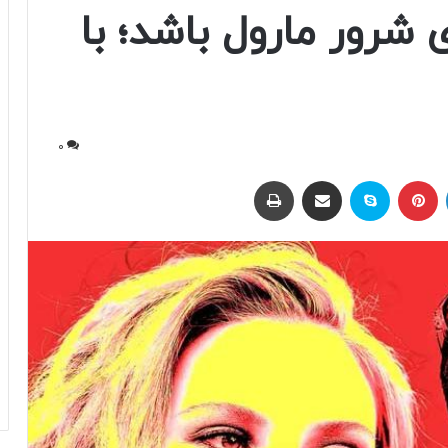
رور مارول باشد؛ با
0
لینکداین
پینتریست
اسکایپ
اشتراک با ایمیل
چاپ