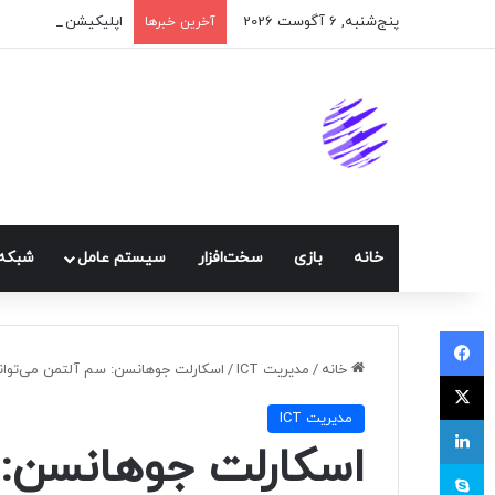
پنج‌شنبه, 6 آگوست 2026
اپلیکیشن پیام‌رسان 
آخرین خبرها
خانه
بازی
سخت‌افزار
سيستم عامل
شبكه 
فیسبوک
خانه
/
مديريت ICT
/
اسکارلت جوهانسن: سم آلتمن می‌توان
ایکس
مديريت ICT
لینکداین
اسکارلت جوهانسن: 
اسکایپ