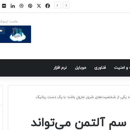
فیسبوک
ایکس
پینتریست
دریبببل
لینکد
ت
ایکس در راه است
هاست لینوک
و امنيت
فناوری
موبايل
نرم افزار
د یکی از شخصیت‌های شرور مارول باشد؛ با یک دست رباتیک
سم آلتمن می‌تواند