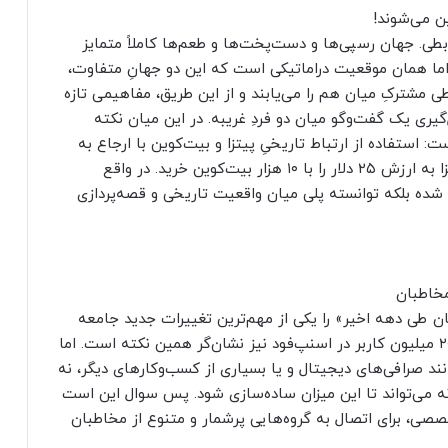
ن می‌شوند!
ربطی. جهان رسپی‌ها و دست‌پخت‌ها و طعم‌ها کاملاً متمایز
اما همان موقعیت دراماتیکی‌ است که این دو جهانِ متفاوت،
 مشترکِ میان هم را می‌یابند و از این طریق، مفاهیمی تازه
یری یک گفت‌وگو میان دو فردِ غریبه. در این میان نکته
 استفاده از ارتباط تاریخیِ پیتزا و بیت‌کوین با ارجاع به
داستان عجیب مرد بدشانسی که در سال ۲۰۱۰ دو پیتزا به ارزش ۲۵ دلار را با ۱۰ هزار بیت‌کوین خرید. در واقع
 شده بلکه توانسته پلی میان واقعیت تاریخی و قصه‌پردازی
 مخاطبان
نیان طی دهه اخیر» را یکی از مهم‌ترین تغییرات جدید جامعه
ایران دانست و به عنوان یک مثال، عضویت بیش از ۲۰ میلیون کاربر در اسنپ‌فود نیز نشان‌گر همین نکته است. اما
ند صرافی‌های دیجیتال و یا بسیاری از کسب‌وکارهای دیگر، نه
 می‌تواند تا این میزان ساده‌سازی شود. پس سوال این‌ است
صصی، برای اتصال به گروه‌هایی پرشمار و متنوع از مخاطبان