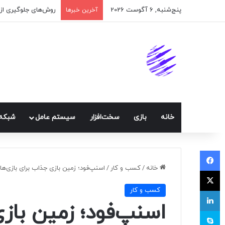
پنج‌شنبه, 6 آگوست 2026
اپلیکیشن پیام‌رسان 
آخرین خبرها
خانه
بازی
سخت‌افزار
سيستم عامل
شبكه 
فیسبوک
خانه
/
کسب و کار
/
اسنپ‌فود؛ زمین بازی جذاب برای بازی‌ها
ایکس
کسب و کار
لینکداین
اسنپ‌فود؛ زمین باز
اسکایپ