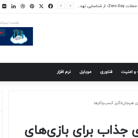
فیسبوک
ایکس
پینتریست
دریبببل
لینکد
ت
ایکس در راه است
هاست لینوک
و امنيت
فناوری
موبايل
نرم افزار
ی هیجان‌انگیز کسب‌وکارها
ی جذاب برای بازی‌های