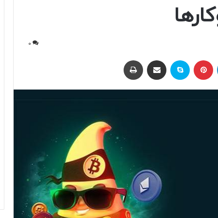
ارها
0
لینکداین
پینتریست
اسکایپ
اشتراک با ایمیل
چاپ