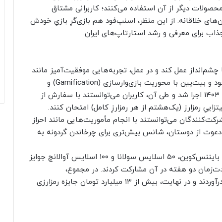
محصولات دیگر از آن استفاده می‌کنند؛ کاربرانی مشتاق
ای خلاقانه. از این منظر، اسنپ‌فود هم بازی‌گرِ بازیِ خودش
اب برای معرفی و رشد استارتاپ‌های ایران.
 چشم‌انداز عمل کند و در عمل، تجربه‌هایی موفقیت‌آمیز مانند
کمپین «اسلایس» را رقم بزند. کمپین مشترک اسنپ‌فود و بیت‌پین با محوریت بازی‌وارسازی (Gamification) و
اسلوگانِ «یک اسلایس بیت‌کوین برنده شوید» در آذر ۱۴۰۳ اجرا شد و طی آن، کاربران می‌توانستند با سفارش از
ییِ رمزارز (یک‌هشتم از هر رمزارزِ کامل) امتحان کنند.
 شرکت‌کنندگان می‌توانستند با انجام مأموریت‌هایی مانند احراز
عوت از دوستان، شانس بیش‌تری برای چرخاندن گردونه به
۳ اسلایس بیت‌کوین، ۸ اسلایس اتریوم، ۲۰ اسلایس بایننس‌کوین، ۵۰ اسلایس سولانا و ۱۰۰ اسلایس آوالانچ جوایز
از ۱ میلیون کاربر در مدت‌زمان دو هفته در آن مشارکت کردند. در مجموع،
کاربران ۲/۵ میلیون‌بار گردونه این بازی را به چرخش درآوردند و در نهایت، بیش از ۱۳ میلیارد تومان جایزه رمزارزی