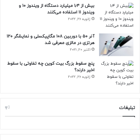
وسایل نقلیه برقی می‌توانند سالانه بین ۳۱ تا ۷۸۰ یورو با به
بیش از ۱٫۴ میلیارد دستگاه از ویندوز ۱۰ و
اشتراک گذاشتن انرژی باتری خود با خانه خود یا شبکه برق،
ویندوز ۱۱ استفاده می‌کنند
صرفه‌جویی کنند.
ژانویه 26, 2022
در حالی که این امر احتمالا هزینه‌های اولیه نصب کاربران را
آنر ۵۰ با دوربین ۱۰۸ مگاپیکسلی و نمایشگر ۱۲۰
افزایش می‌دهد، اما با صرفه‌جویی طی چند ماه جبران می‌شود.
هرتزی در مالزی معرفی شد
اکتبر 20, 2021
منبع: ایسنا
پنج سقوط بزرگ بیت کوین چه تفاوتی با سقوط
اخیر دارند؟
حتما بخوانید :
جنگ سایبری با هوش مصنوعی: تهدیدی تازه
ژانویه 26, 2022
برای امنیت جهانی
تبلیغات
خودروی الکتریکی