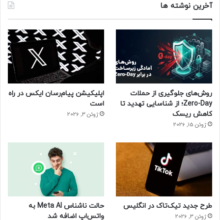
آخرین نوشته ها
روش‌های جلوگیری از حملات
اپلیکیشن پیام‌رسان ایکس در راه
Zero-Day؛ از شناسایی تهدید تا
است
کاهش ریسک
ژوئن 3, 2026
ژوئن 15, 2026
طرح جدید تیک‌تاک در انگلیس
حالت ناشناس Meta AI به
واتس‌اپ اضافه شد
ژوئن 3, 2026