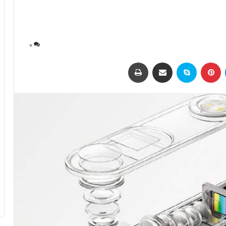
0
لینکداین
پینتریست
اسکایپ
اشتراک با ایمیل
چاپ