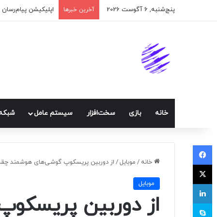
پنج‌شنبه, 6 آگوست 2026
اپلیکیشن پیام‌رسان 
آخرین خبرها
خانه
بازی
سخت‌افزار
سيستم عامل
شبكه 
فیسبوک
خانه
/
موبايل
/
از دوربین پریسکوپ گوشی‌های هوشمند چقدر
ایکس
موبايل
لینکداین
از دوربین پریسکو
اسکایپ