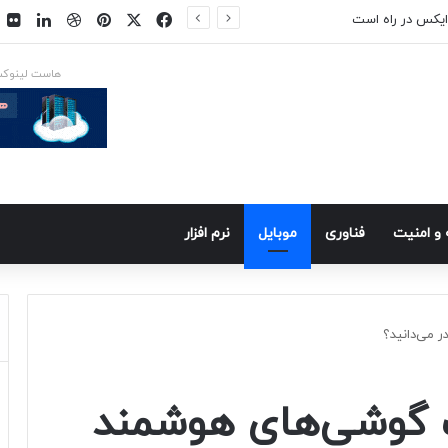
فیسبوک
ایکس
پینتریست
دریبببل
لینکد
ت
ایکس در راه است
هاست لینوک
و امنيت
فناوری
موبايل
نرم افزار
 می‌دانید؟
پ گوشی‌های هوشمند