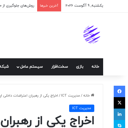
یکشنبه, 9 آگوست 2026
اپلیکیشن پیام‌رسان ا
آخرین خبرها
خانه
بازی
سخت‌افزار
سيستم عامل
شبكه 
فیسبوک
خانه
/
مديريت ICT
/
اخراج یکی از رهبران اعتراضات داخلی اپ
ایکس
مديريت ICT
لینکداین
اخراج یکی از رهبران
اسکایپ