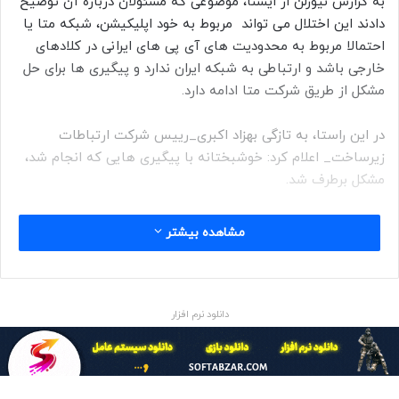
به گزارش نیوزلن از ایسنا، موضوعی که مسئولان درباره آن توضیح
دادند این اختلال می تواند مربوط به خود اپلیکیشن، شبکه متا یا
احتمالا مربوط به محدودیت های آی پی های ایرانی در کلادهای
خارجی باشد و ارتباطی به شبکه ایران ندارد و پیگیری ها برای حل
مشکل از طریق شرکت متا ادامه دارد.
در این راستا، به تازگی بهزاد اکبری_رییس شرکت ارتباطات
زیرساخت_ اعلام کرد: خوشبختانه با پیگیری هایی که انجام شد،
مشکل برطرف شد.
مشاهده بیشتر
حتما بخوانید :
قابلیت جدید واتس‌اپ برای دسترسی به
پشتیبانی انسانی از طریق وب کلاینت
دانلود نرم افزار
واتس‌اپ