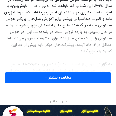
سال ۲۰۲۵، این شتاب کم خواهد شد. حتی برخی از خوش‌بین‌ترین
افراد صنعت فناوری در هفته‌های اخیر پذیرفته‌اند که صرفاً افزودن
داده و قدرت محاسباتی بیشتر برای آموزش مدل‌های بزرگتر هوش
مصنوعی – که در گذشته منبع قابل اطمینانی برای پیشرفت بود –
در حال رسیدن به بازده نزولی است. در بلندمدت، این امر هوش
مصنوعی را از یک منبع قابل اتکا برای پیشرفت محروم می‌کند. اما
حداقل در ۱۲ ماه آینده، پیشرفت‌های دیگر باید بیش از حد این
کمبود را جبران کنند.
به گزارش نیوزلن از ایسنا، امیدوارکننده‌ترین پیشرفت‌ها به نظر
می‌رسد از مدل‌هایی می‌آید که قبل از ارائه پاسخ، مجموعه‌ای از
مراحل را طی می‌کنند و به آنها اجازه می‌دهد پاسخ‌های اولیه خود
مشاهده بیشتر
را جستجو و پالایش کنند تا نتایج «منطقی‌تری» ارائه دهند. قابل
بحث است که آیا این واقعاً قابل مقایسه با استدلال انسانی است
یا خیر، اما مدل هوش مصنوعی o3 شرکت «اوپن‌ای‌آی»(OpenAI)
دانلود نرم افزار
همچنان جالب‌ترین پیشرفت از زمان ظهور چت‌بات‌های هوش
مصنوعی به نظر می‌رسند.