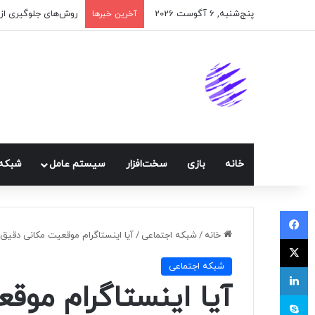
پنج‌شنبه, 6 آگوست 2026
آخرین خبرها
خانه
بازی
سخت‌افزار
سيستم عامل
شبكه 
فیسبوک
خانه
/
شبكه اجتماعی
/
آیا اینستاگرام موقعیت مکانی دقیق 
ایکس
شبكه اجتماعی
لینکداین
آیا اینستاگرام موق
اسکایپ