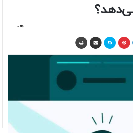
می‌دهد؟
0
لینکداین
پینتریست
اسکایپ
اشتراک با ایمیل
چاپ