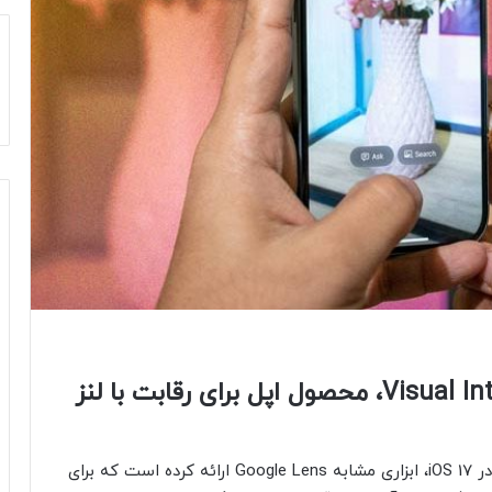
آموزش: نحوه استفاده از Visual Intelligence، محصول اپل برای رقابت با لنز
اپل با معرفی ابزار هوش بصری (Visual Intelligence) در iOS 17، ابزاری مشابه Google Lens ارائه کرده است که برای