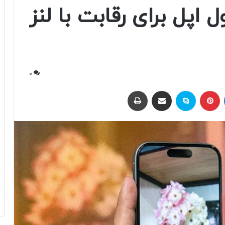
In، محصول اپل برای رقابت با لنز
0
لینکداین
پینتریست
اسکایپ
اشتراک با ایمیل
چاپ