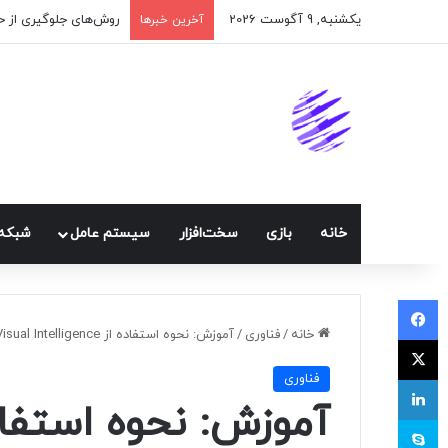
یکشنبه, 9 آگوست 2026
اپلیکیشن پیام‌رسان ا
آخرین خبرها
خانه
بازی
سخت‌افزار
سيستم عامل
شبكه 
فیسبوک
خانه
/
فناوری
/
آموزش: نحوه استفاده از Visual Intelligence، محصول اپل برای رقابت با لنز گوگل
ایکس
فناوری
لینکداین
اسکایپ