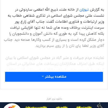
به گزارش
نیوزلن
از خانه ملت، ذبیح الله اعظمی ساردوئی در
نشست علنی مجلس شورای اسلامی در تذکری شفاهی خطاب به
وزیر ارتباطات و فناوری اطلاعات گفت: جناب آقای زارع پور
سرعت اینترنت برخلاف وعده های شما نه تنها افزایشی نیافت
بلکه کاهش پیدا کرد به طوری که دانش آموزان و دانشجویان را
دچار مشکل کرده است و بسیاری از کسب وکارها صدمه دید. جناب
آقای وزیر لطفا پای تان را از روی سیم بردارید.
نماینده مردم جیرفت و عنبر آباد در مجلس شورای اسلامی با بیان
اینکه طبق اعتراف همکارانتان زیرساخت های مخابراتی در استان
کرمان به خصوص جنوب استان مشکل اساسی دارد، گفت: لطفا در
این خصوص اقدامات لازم صورت گیرد.
مشاهده بیشتر
دانلود نرم افزار
نیوزلن: زارع پور اینترنت پرسرعت