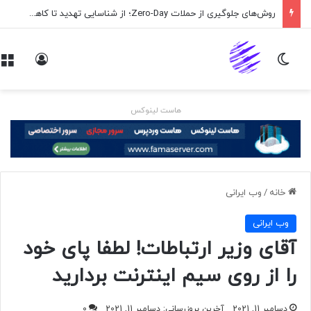
روش‌های جلوگیری از حملات Zero-Day؛ از شناسایی تهدید تا کاهش ریسک
تغییر پوسته
ورود
هاست لینوکس
خانه
/
وب ايرانی
وب ايرانی
آقای وزیر ارتباطات! لطفا پای خود
را از روی سیم اینترنت بردارید
دسامبر 11, 2021
آخرین بروزرسانی: دسامبر 11, 2021
0