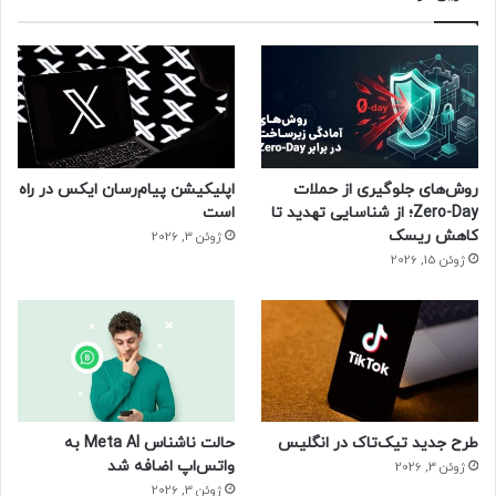
حتما بخوانید :
همزمان با ۱۹ سالگی ایرانسل: بابل نخستین
«شهر تمام 5G» ایران شد
پروژه سوآپ فیبر نوری
روش‌های جلوگیری از حملات
اپلیکیشن پیام‌رسان ایکس در راه
Zero-Day؛ از شناسایی تهدید تا
است
کاهش ریسک
ژوئن 3, 2026
ژوئن 15, 2026
طرح جدید تیک‌تاک در انگلیس
حالت ناشناس Meta AI به
واتس‌اپ اضافه شد
ژوئن 3, 2026
ژوئن 3, 2026