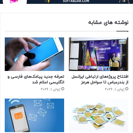
جزئیات پروژه سوآپ و اهداف آن
پروژه «سوآپ» با سرمایه‌گذاری بالغ بر پنج میلیارد دلار و با
نوشته های مشابه
مشارکت اپراتورها و تولیدکنندگان داخلی اجرا می‌شود. بر اساس
برنامه‌ریزی انجام‌شده، تا پایان دولت چهاردهم بیش از ۶۰ درصد
جمعیت کشور به فیبر نوری دسترسی خواهند داشت و تمامی
مراکز استان‌ها نیز تا پایان امسال تحت پوشش قرار می‌گیرند.
به گفته محمد جعفرپور، مدیرعامل شرکت مخابرات ایران، با اجرای
این طرح، میانگین سرعت اینترنت ثابت از ۱۶ مگابیت به حدود
۱۰۰۰ مگابیت بر ثانیه افزایش می‌یابد. او همچنین از کاهش
هشت‌برابری مصرف انرژی نسبت به شبکه مسی و ایجاد ده‌ها هزار
افتتاح پروژه‌های ارتباطی ایرانسل
تعرفه جدید پیامک‌های فارسی و
شغل مستقیم و غیرمستقیم به‌عنوان دستاوردهای کلیدی این
از بندرعباس تا سواحل هرمز
انگلیسی اعلام شد
پروژه یاد کرد.
ژوئن 1, 2026
ژوئن 1, 2026
مزایای اقتصادی و زیست‌محیطی فیبر نوری
فیبر نوری نه‌تنها باعث افزایش سرعت و پایداری خدمات اینترنتی
می‌شود، بلکه از منظر اقتصادی و زیست‌محیطی نیز نقش مهمی