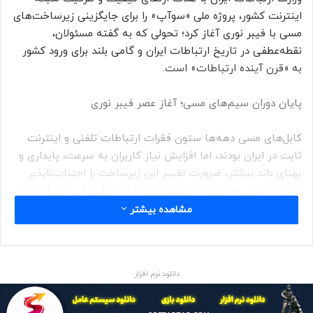
اینترنت کشور، پروژه ملی «سوآپ» را برای جایگزینی زیرساخت‌های
مسی با فیبر نوری آغاز کرد؛ تحولی که به گفته مسئولان،
نقطه‌عطفی در تاریخ ارتباطات ایران و گامی بلند برای ورود کشور
به «قرن آینده ارتباطات» است.
پایان دوران سیم‌های مسی؛ آغاز عصر فیبر نوری
کابل‌های مسی دهه‌ها ستون فقرات ارتباطات تلفنی و اینترنت
ثابت در ایران بودند، اما افزایش نیاز کاربران به سرعت، پایداری و
پهنای باند بیشتر، ضرورت تغییر این زیرساخت را اجتناب‌ناپذیر
کرده است. در همین راستا، وزارت ارتباطات طی یک سال گذشته،
با تمرکز بر هم‌افزایی با بخش خصوصی، مأموریت گذار کامل از
مشاهده بیشتر
بستر مس به فیبر نوری را به شرکت مخابرات ایران واگذار کرد. روز
گذشته با حضور وزیر ارتباطات و جمعی از مدیران ارشد حوزه
فناوری، فاز نخست این پروژه عظیم در پنج استان قم، سمنان،
دانلود نرم افزار
فارس، گیلان و تهران به‌طور رسمی آغاز شد.