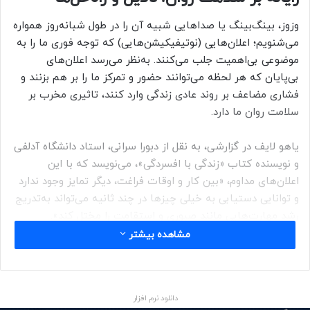
وزوز، بینگ‌بینگ یا صداهایی شبیه آن را در طول شبانه‌روز همواره
می‌شنویم؛ اعلان‌هایی‌ (نوتیفیکیشن‌هایی‌) که توجه فوری ما را به
موضوعی بی‌اهمیت جلب می‌کنند. به‌نظر می‌رسد اعلان‌های
بی‌پایان که هر لحظه می‌توانند حضور و تمرکز ما را بر هم بزنند و
فشاری مضاعف بر روند عادی زندگی وارد کنند، تاثیری مخرب بر
سلامت روان ما دارد.
یاهو لایف در گزارشی، به نقل از دبورا سرانی، استاد دانشگاه آدلفی
و نویسنده کتاب «زندگی با افسردگی»، می‌نویسد که با این
اعلان‌های مداوم، «بین کار و اوقات فراغت، دیگر تمایز وجود ندارد
و توانایی دستیابی به خیلی چیزها در چند ثانیه می‌تواند به‌تدریج
رشد مهارت‌هایی مانند صبوری و استقامت را مختل کند».
مشاهده بیشتر
به گفته ژاک آمبروز، روانپزشک مرکز پزشکی ایروینگ دانشگاه
نیویورک‌ــ‌پرسبیتریان در کلمبیا، فراگیر بودن دستگاه‌های هوشمند
جدید برخلاف نسل‌های پیشین، شدت و کثرت این اعلان‌ها را
دانلود نرم افزار
به‌میزان قابل‌توجهی بالا برده است؛ تا جایی که جدا از تلفن‌های