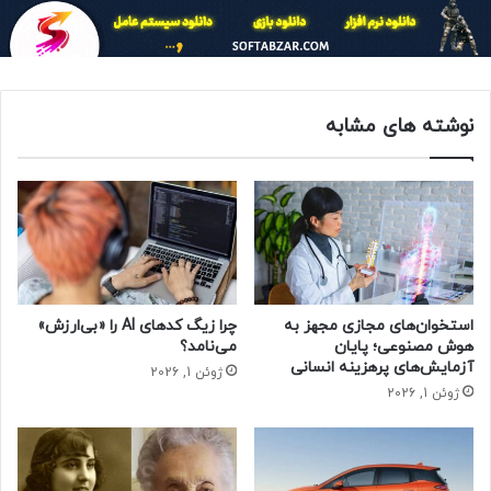
مستقیم و پیام‌های متنی و صوتی اطرافیان، برنامه‌ها و شبکه‌های
اجتماعی حضور بسیار پررنگی در زندگی روزمره ما دارند و لحظه‌ای
رهایمان نمی‌کنند.
نوشته های مشابه
امروزه گستره اعلان‌ها تنها بزرگسالان را درگیر نمی‌کند. بر اساس
یافته‌های یک پژوهش، نوجوانان روزانه به‌طور متوسط نزدیک به
۲۴۰ اعلان از طریق تلفن‌های هوشمندشان دریافت می‌کنند. هر
آمریکایی هم به‌طور میانگین ۱۴۴ بار در روز موبایلش را چک
می‌کند. ۷۵ درصد آن‌ها تنها پنج دقیقه پس از دریافت یک
نوتیفیکشن، به گوشی‌شان سرک می‌کشند.
استخوان‌های مجازی مجهز به
چرا زیگ کدهای AI را «بی‌ارزش»
هوش مصنوعی؛ پایان
می‌نامد؟
آزمایش‌های پرهزینه انسانی
ژوئن 1, 2026
ژوئن 1, 2026
با شنیدن صدای بینگ‌بینگ یا وزوز چه اتفاقی در مغز می‌افتد؟
به گفته آمبروز، مغز با دریافت یک صدای هشدار ساده، از طریق
یک‌رشته فرایند‌های عصبی پیچیده‌ عمل می‌کند. نواحی مختلفی در