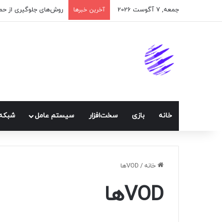
جمعه, 7 آگوست 2026
آخرین خبرها
خانه
بازی
سخت‌افزار
سيستم عامل
شبكه 
خانه
/
VODها
VODها