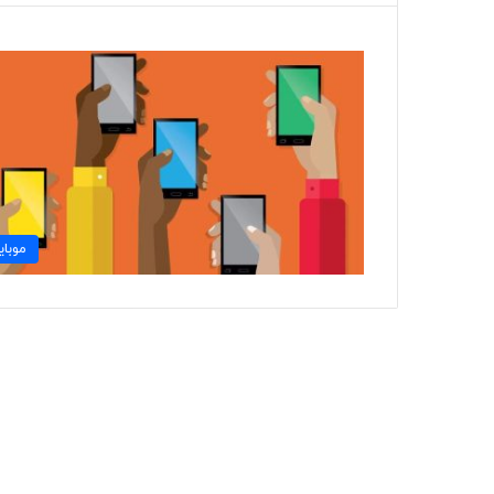
موباي